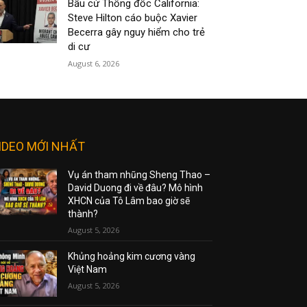
Bầu cử Thống đốc California:
Steve Hilton cáo buộc Xavier
Becerra gây nguy hiểm cho trẻ
di cư
August 6, 2026
IDEO MỚI NHẤT
Vụ án tham nhũng Sheng Thao –
David Duong đi về đâu? Mô hình
XHCN của Tô Lâm bao giờ sẽ
thành?
August 5, 2026
Khủng hoảng kim cương vàng
Việt Nam
August 5, 2026