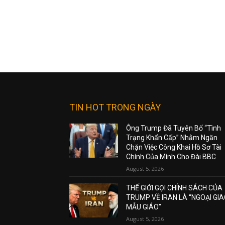
TIN HOT TRONG NGÀY
Ông Trump Đã Tuyên Bố “Tình
Trạng Khẩn Cấp” Nhằm Ngăn
Chặn Việc Công Khai Hồ Sơ Tài
Chính Của Mình Cho Đài BBC
August 5, 2026
THẾ GIỚI GỌI CHÍNH SÁCH CỦA
TRUMP VỀ IRAN LÀ “NGOẠI GI
MẪU GIÁO”
August 5, 2026