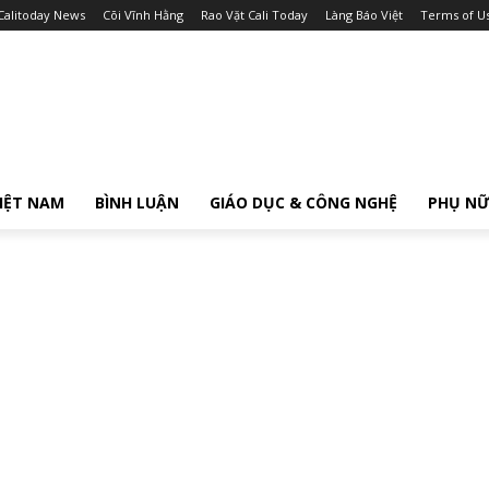
Calitoday News
Cõi Vĩnh Hằng
Rao Vặt Cali Today
Làng Báo Việt
Terms of U
IỆT NAM
BÌNH LUẬN
GIÁO DỤC & CÔNG NGHỆ
PHỤ N