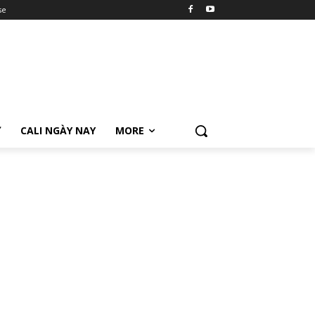
se
Ữ
CALI NGÀY NAY
MORE