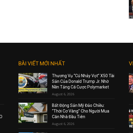
BÀI VIẾT MỚI NHẤT
V
Thương Vụ “Cú Nhảy Vọt” X50 Tài
Sản Của Donald Trump Jr. Nhờ
Nền Tảng Cá Cược Polymarket
August 6, 2026
Bất Động Sản Mỹ Đảo Chiều:
“Thời Cơ Vàng” Cho Người Mua
AO
Căn Nhà Đầu Tiên
August 6, 2026