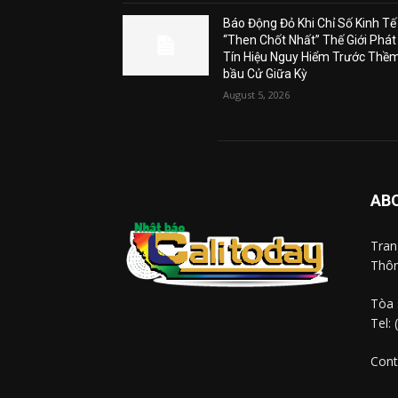
Báo Động Đỏ Khi Chỉ Số Kinh Tế
“Then Chốt Nhất” Thế Giới Phát
Tín Hiệu Nguy Hiểm Trước Thề
bầu Cử Giữa Kỳ
August 5, 2026
AB
Tra
Thôn
Tòa 
Tel:
Cont