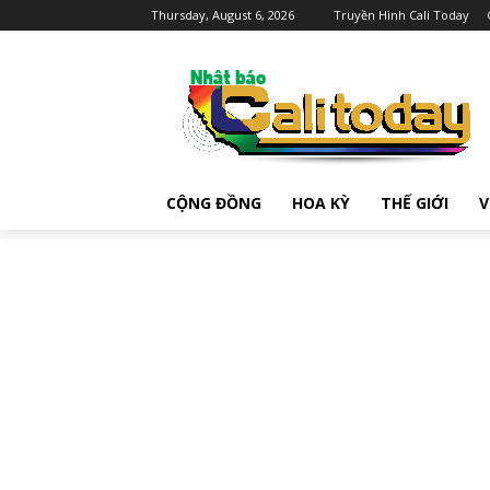
Thursday, August 6, 2026
Truyền Hình Cali Today
CỘNG ĐỒNG
HOA KỲ
THẾ GIỚI
V