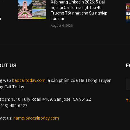
Xếp hạng LinkedIn 2026: 5 Đại
học tại California Lọt Top 40
Trường Tốt nhất cho Sự nghiệp
m
Lâu dài
August 6, 2026
OUT US
F
ng web
baocalitoday.com
là sản phẩm của Hệ Thống Truyền
g Cali Today
soạn: 1310 Tully Road #109, San Jose, CA 95122
Te
 (408) 482-6527
act us:
nam@baocalitoday.com