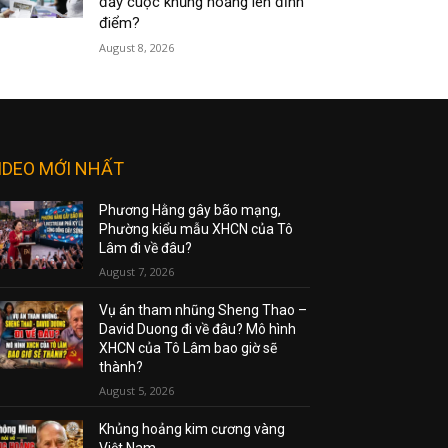
đẩy cuộc khủng hoảng lên đỉnh
điểm?
August 8, 2026
IDEO MỚI NHẤT
Phương Hằng gây bão mạng,
Phường kiểu mẫu XHCN của Tô
Lâm đi về đâu?
August 7, 2026
Vụ án tham nhũng Sheng Thao –
David Duong đi về đâu? Mô hình
XHCN của Tô Lâm bao giờ sẽ
thành?
August 5, 2026
Khủng hoảng kim cương vàng