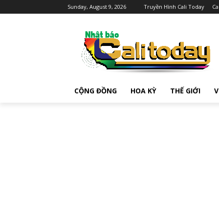
Sunday, August 9, 2026
Truyền Hình Cali Today
Ca
CỘNG ĐỒNG
HOA KỲ
THẾ GIỚI
V