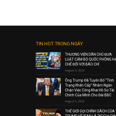
TIN HOT TRONG NGÀY
THƯỢNG VIỆN DÂN CHỦ ĐƯA
LUẬT CẤM BỘ QUỐC PHÒNG H
CHẾ ĐỐI VỚI BÁO CHÍ
August 6, 2026
Ông Trump Đã Tuyên Bố “Tình
Trạng Khẩn Cấp” Nhằm Ngăn
Chặn Việc Công Khai Hồ Sơ Tài
Chính Của Mình Cho Đài BBC
August 5, 2026
THẾ GIỚI GỌI CHÍNH SÁCH CỦA