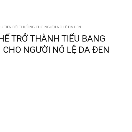
ẦU TIÊN BỒI THƯÒNG CHO NGƯỜI NÔ LỆ DA ĐEN
HỂ TRỞ THÀNH TIỂU BANG
 CHO NGƯỜI NÔ LỆ DA ĐEN