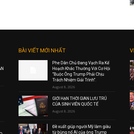
BÀI VIẾT MỚI NHẤT
V
Phe Dân Chủ Đang Vạch Ra Kế
ẠN
Hoạch Khác Thường Với Cơ Hội
“Buộc Ông Trump Phải Chịu
Trách Nhiệm Giải Trình”.
August 8, 2026
GIỚI HẠN THỜI GIAN LƯU TRÚ
CỦA SINH VIÊN QUỐC TẾ
August 8, 2026
Đề xuất giúp người Mỹ làm giàu
từ bùng nổ AI của ông Trump