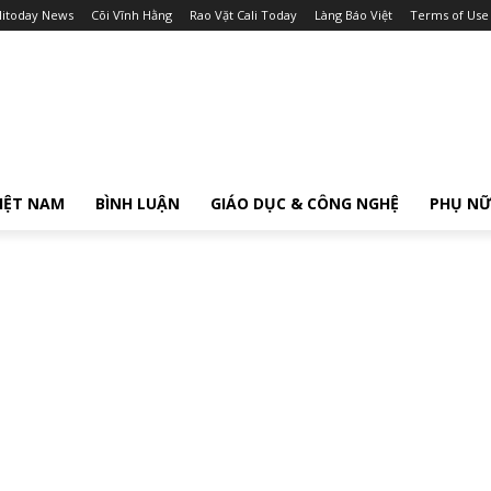
litoday News
Cõi Vĩnh Hằng
Rao Vặt Cali Today
Làng Báo Việt
Terms of Use
IỆT NAM
BÌNH LUẬN
GIÁO DỤC & CÔNG NGHỆ
PHỤ N