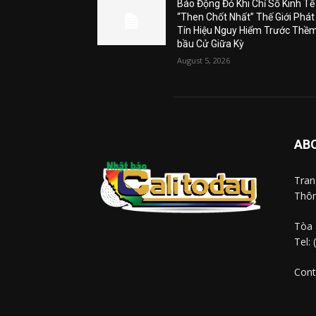
Báo Động Đỏ Khi Chỉ Số Kinh Tế
“Then Chốt Nhất” Thế Giới Phát
Tín Hiệu Nguy Hiểm Trước Thề
bầu Cử Giữa Kỳ
August 5, 2026
AB
Tra
Thôn
Tòa 
Tel:
Cont