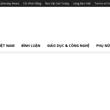
Calitoday News
Cõi Vĩnh Hằng
Rao Vặt Cali Today
Làng Báo Việt
Terms of U
IỆT NAM
BÌNH LUẬN
GIÁO DỤC & CÔNG NGHỆ
PHỤ N