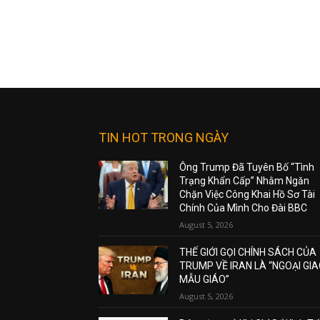
TIN HOT TRONG NGÀY
Ông Trump Đã Tuyên Bố “Tình
Trạng Khẩn Cấp” Nhằm Ngăn
Chặn Việc Công Khai Hồ Sơ Tài
Chính Của Mình Cho Đài BBC
August 5, 2026
THẾ GIỚI GỌI CHÍNH SÁCH CỦA
TRUMP VỀ IRAN LÀ “NGOẠI GI
MẪU GIÁO”
August 5, 2026