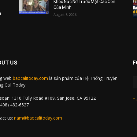
Khóc Nức Nở Trước Mặt Các Con
Của Mình
m
August 6, 2026
OUT US
F
ng web
baocalitoday.com
là sản phẩm của Hệ Thống Truyền
g Cali Today
soạn: 1310 Tully Road #109, San Jose, CA 95122
Te
 (408) 482-6527
act us:
nam@baocalitoday.com