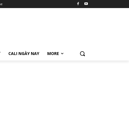
se
Ữ
CALI NGÀY NAY
MORE