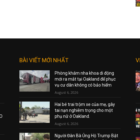
BÀI VIẾT MỚI NHẤT
V
Phòng khám nha khoa di động
mới ra mắt tại Oakland để phục
vụ cư dân không có bảo hiểm
August 6, 2026
Hai bé trai trộm xe của mẹ, gây
tai nạn nghiêm trọng cho một
AO
phụ nữ ở Oakland.
August 6, 2026
Người Đàn Bà Ủng Hộ Trump Bật