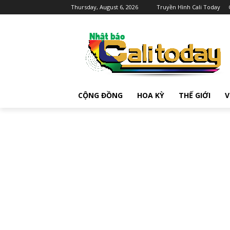
Thursday, August 6, 2026
Truyền Hình Cali Today
CỘNG ĐỒNG
HOA KỲ
THẾ GIỚI
V