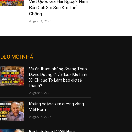
Việt Quốc Gia Hải Ngoại? Nam
Bắc Cali Sôi Sục Khí Thế
Chống...
August 6, 2026
IDEO MỚI NHẤT
Vụ án tham nhũng Sheng Thao –
David Duong đi về đâu? Mô hình
XHCN của Tô Lâm bao giờ sẽ
thành?
August 5, 2026
Khủng hoảng kim cương vàng
Việt Nam
August 5, 2026
Bài toán kinh tế Việt Nam