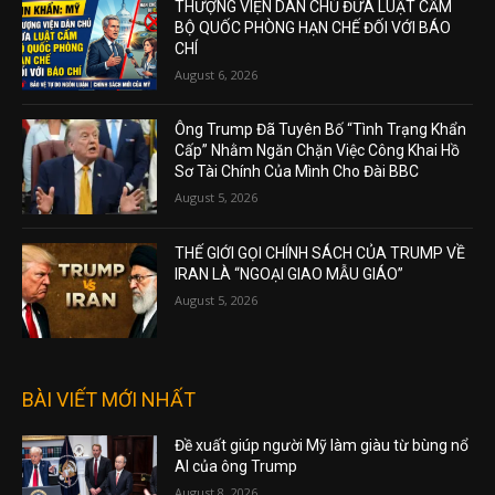
THƯỢNG VIỆN DÂN CHỦ ĐƯA LUẬT CẤM
BỘ QUỐC PHÒNG HẠN CHẾ ĐỐI VỚI BÁO
CHÍ
August 6, 2026
Ông Trump Đã Tuyên Bố “Tình Trạng Khẩn
Cấp” Nhằm Ngăn Chặn Việc Công Khai Hồ
Sơ Tài Chính Của Mình Cho Đài BBC
August 5, 2026
THẾ GIỚI GỌI CHÍNH SÁCH CỦA TRUMP VỀ
IRAN LÀ “NGOẠI GIAO MẪU GIÁO”
August 5, 2026
BÀI VIẾT MỚI NHẤT
Đề xuất giúp người Mỹ làm giàu từ bùng nổ
AI của ông Trump
August 8, 2026