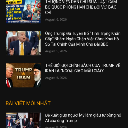
THƯỢNG VIỆN DÂN CHỦ ĐƯA LUẬT CẤM
BỘ QUỐC PHÒNG HẠN CHẾ ĐỐI VỚI BÁO
CHÍ
August 6, 2026
Ông Trump Đã Tuyên Bố “Tình Trạng Khẩn
Cấp” Nhằm Ngăn Chặn Việc Công Khai Hồ
Sơ Tài Chính Của Mình Cho Đài BBC
August 5, 2026
THẾ GIỚI GỌI CHÍNH SÁCH CỦA TRUMP VỀ
IRAN LÀ “NGOẠI GIAO MẪU GIÁO”
August 5, 2026
BÀI VIẾT MỚI NHẤT
Đề xuất giúp người Mỹ làm giàu từ bùng nổ
AI của ông Trump
August 8, 2026