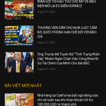
IRAN GỞI TỐI HẬU THƯ CHO MỸ VỀ ĐIỀU
KIỆN MỞ LẠI EO BIỂN HORMUZ
August 9, 2026
THƯỢNG VIỆN DÂN CHỦ ĐƯA LUẬT CẤM
BỘ QUỐC PHÒNG HẠN CHẾ ĐỐI VỚI BÁO
CHÍ
August 6, 2026
Ông Trump Đã Tuyên Bố “Tình Trạng Khẩn
Cấp” Nhằm Ngăn Chặn Việc Công Khai Hồ
Sơ Tài Chính Của Mình Cho Đài BBC
August 5, 2026
BÀI VIẾT MỚI NHẤT
Nhà hàng tại California bất ngờ đóng cửa
chỉ vài tuần sau khi nhận khoản hỗ trợ
100.000 USD từ thành phố