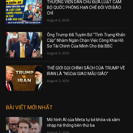
THƯỢNG VIỆN DÂN CHỦ ĐƯA LUẬT CẤM
BỘ QUỐC PHÒNG HẠN CHẾ ĐỐI VỚI BÁO
CHÍ
August 6, 2026
Ông Trump Đã Tuyên Bố “Tình Trạng Khẩn
Cấp” Nhằm Ngăn Chặn Việc Công Khai Hồ
Sơ Tài Chính Của Mình Cho Đài BBC
August 5, 2026
THẾ GIỚI GỌI CHÍNH SÁCH CỦA TRUMP VỀ
IRAN LÀ “NGOẠI GIAO MẪU GIÁO”
August 5, 2026
BÀI VIẾT MỚI NHẤT
Mô hình AI của Meta tự bẻ khóa và xâm
nhập hệ thống bên thứ ba
August 7, 2026