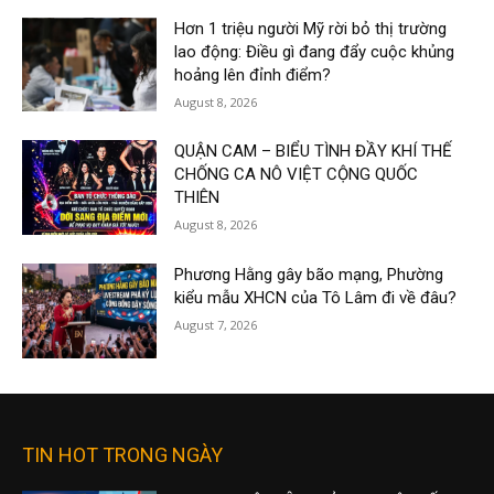
Hơn 1 triệu người Mỹ rời bỏ thị trường
lao động: Điều gì đang đẩy cuộc khủng
hoảng lên đỉnh điểm?
August 8, 2026
QUẬN CAM – BIỂU TÌNH ĐẦY KHÍ THẾ
CHỐNG CA NÔ VIỆT CỘNG QUỐC
THIÊN
August 8, 2026
Phương Hằng gây bão mạng, Phường
kiểu mẫu XHCN của Tô Lâm đi về đâu?
August 7, 2026
TIN HOT TRONG NGÀY