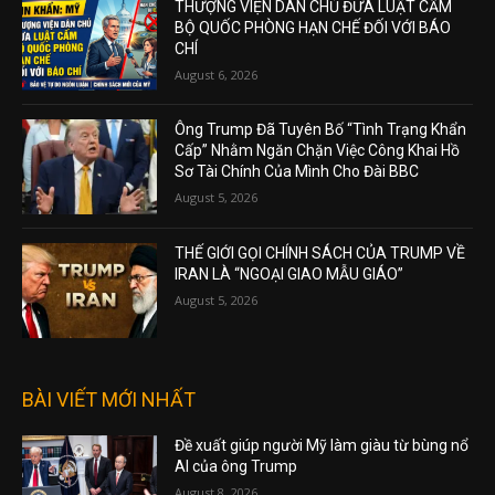
THƯỢNG VIỆN DÂN CHỦ ĐƯA LUẬT CẤM
BỘ QUỐC PHÒNG HẠN CHẾ ĐỐI VỚI BÁO
CHÍ
August 6, 2026
Ông Trump Đã Tuyên Bố “Tình Trạng Khẩn
Cấp” Nhằm Ngăn Chặn Việc Công Khai Hồ
Sơ Tài Chính Của Mình Cho Đài BBC
August 5, 2026
THẾ GIỚI GỌI CHÍNH SÁCH CỦA TRUMP VỀ
IRAN LÀ “NGOẠI GIAO MẪU GIÁO”
August 5, 2026
BÀI VIẾT MỚI NHẤT
Đề xuất giúp người Mỹ làm giàu từ bùng nổ
AI của ông Trump
August 8, 2026