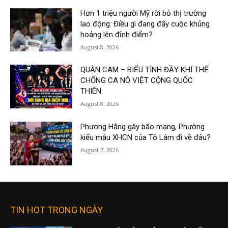
Hơn 1 triệu người Mỹ rời bỏ thị trường
lao động: Điều gì đang đẩy cuộc khủng
hoảng lên đỉnh điểm?
August 8, 2026
QUẬN CAM – BIỂU TÌNH ĐẦY KHÍ THẾ
CHỐNG CA NÔ VIỆT CỘNG QUỐC
THIÊN
August 8, 2026
Phương Hằng gây bão mạng, Phường
kiểu mẫu XHCN của Tô Lâm đi về đâu?
August 7, 2026
TIN HOT TRONG NGÀY