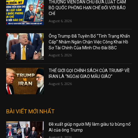
THƯỢNG VIỆN DÂN CHỦ ĐƯA LUẬT CẤM
BỘ QUỐC PHÒNG HẠN CHẾ ĐỐI VỚI BÁO
CHÍ
August 6, 2026
Ông Trump Đã Tuyên Bố “Tình Trạng Khẩn
Cấp” Nhằm Ngăn Chặn Việc Công Khai Hồ
Sơ Tài Chính Của Mình Cho Đài BBC
August 5, 2026
THẾ GIỚI GỌI CHÍNH SÁCH CỦA TRUMP VỀ
IRAN LÀ “NGOẠI GIAO MẪU GIÁO”
August 5, 2026
BÀI VIẾT MỚI NHẤT
Đề xuất giúp người Mỹ làm giàu từ bùng nổ
AI của ông Trump
August 8, 2026