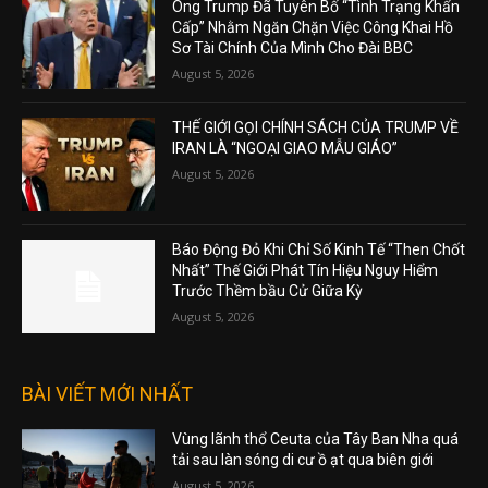
Ông Trump Đã Tuyên Bố “Tình Trạng Khẩn
Cấp” Nhằm Ngăn Chặn Việc Công Khai Hồ
Sơ Tài Chính Của Mình Cho Đài BBC
August 5, 2026
THẾ GIỚI GỌI CHÍNH SÁCH CỦA TRUMP VỀ
IRAN LÀ “NGOẠI GIAO MẪU GIÁO”
August 5, 2026
Báo Động Đỏ Khi Chỉ Số Kinh Tế “Then Chốt
Nhất” Thế Giới Phát Tín Hiệu Nguy Hiểm
Trước Thềm bầu Cử Giữa Kỳ
August 5, 2026
BÀI VIẾT MỚI NHẤT
Vùng lãnh thổ Ceuta của Tây Ban Nha quá
tải sau làn sóng di cư ồ ạt qua biên giới
August 5, 2026