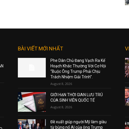
BÀI VIẾT MỚI NHẤT
V
Phe Dân Chủ Đang Vạch Ra Kế
ẠN
Hoạch Khác Thường Với Cơ Hội
“Buộc Ông Trump Phải Chịu
Trách Nhiệm Giải Trình”.
August 8, 2026
GIỚI HẠN THỜI GIAN LƯU TRÚ
CỦA SINH VIÊN QUỐC TẾ
August 8, 2026
Đề xuất giúp người Mỹ làm giàu
từ bùng nổ AI của ông Trump