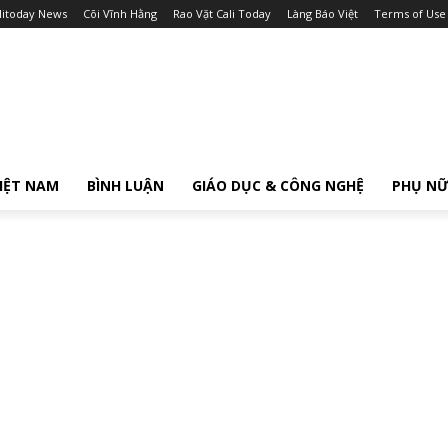
litoday News
Cõi Vĩnh Hằng
Rao Vặt Cali Today
Làng Báo Việt
Terms of Use
IỆT NAM
BÌNH LUẬN
GIÁO DỤC & CÔNG NGHỆ
PHỤ N