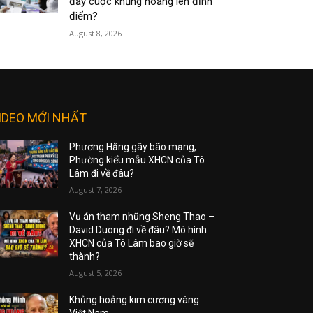
đẩy cuộc khủng hoảng lên đỉnh
điểm?
August 8, 2026
IDEO MỚI NHẤT
Phương Hằng gây bão mạng,
Phường kiểu mẫu XHCN của Tô
Lâm đi về đâu?
August 7, 2026
Vụ án tham nhũng Sheng Thao –
David Duong đi về đâu? Mô hình
XHCN của Tô Lâm bao giờ sẽ
thành?
August 5, 2026
Khủng hoảng kim cương vàng