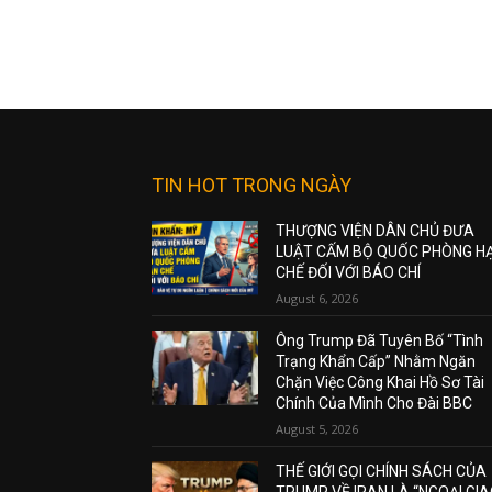
TIN HOT TRONG NGÀY
THƯỢNG VIỆN DÂN CHỦ ĐƯA
LUẬT CẤM BỘ QUỐC PHÒNG H
CHẾ ĐỐI VỚI BÁO CHÍ
August 6, 2026
Ông Trump Đã Tuyên Bố “Tình
Trạng Khẩn Cấp” Nhằm Ngăn
Chặn Việc Công Khai Hồ Sơ Tài
Chính Của Mình Cho Đài BBC
August 5, 2026
THẾ GIỚI GỌI CHÍNH SÁCH CỦA