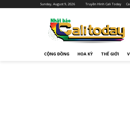
Sunday, August 9, 2026
Truyền Hình Cali Today
Ca
CỘNG ĐỒNG
HOA KỲ
THẾ GIỚI
V