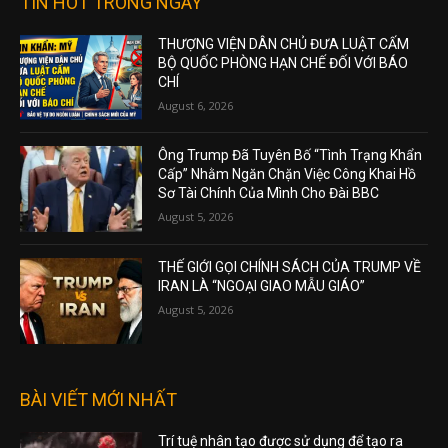
TIN HOT TRONG NGÀY
THƯỢNG VIỆN DÂN CHỦ ĐƯA LUẬT CẤM
BỘ QUỐC PHÒNG HẠN CHẾ ĐỐI VỚI BÁO
CHÍ
August 6, 2026
Ông Trump Đã Tuyên Bố “Tình Trạng Khẩn
Cấp” Nhằm Ngăn Chặn Việc Công Khai Hồ
Sơ Tài Chính Của Mình Cho Đài BBC
August 5, 2026
THẾ GIỚI GỌI CHÍNH SÁCH CỦA TRUMP VỀ
IRAN LÀ “NGOẠI GIAO MẪU GIÁO”
August 5, 2026
BÀI VIẾT MỚI NHẤT
Trí tuệ nhân tạo được sử dụng để tạo ra