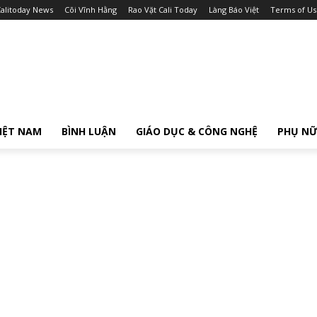
alitoday News
Cõi Vĩnh Hằng
Rao Vặt Cali Today
Làng Báo Việt
Terms of Us
IỆT NAM
BÌNH LUẬN
GIÁO DỤC & CÔNG NGHỆ
PHỤ N