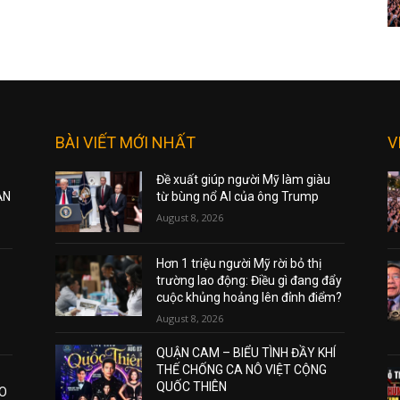
BÀI VIẾT MỚI NHẤT
V
Đề xuất giúp người Mỹ làm giàu
ẠN
từ bùng nổ AI của ông Trump
August 8, 2026
Hơn 1 triệu người Mỹ rời bỏ thị
trường lao động: Điều gì đang đẩy
cuộc khủng hoảng lên đỉnh điểm?
August 8, 2026
QUẬN CAM – BIỂU TÌNH ĐẦY KHÍ
THẾ CHỐNG CA NÔ VIỆT CỘNG
QUỐC THIÊN
AO