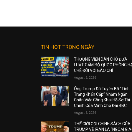
TIN HOT TRONG NGÀY
THƯỢNG VIỆN DÂN CHỦ ĐƯA
LUẬT CẤM BỘ QUỐC PHÒNG H
CHẾ ĐỐI VỚI BÁO CHÍ
August 6, 2026
Ông Trump Đã Tuyên Bố “Tình
Trạng Khẩn Cấp” Nhằm Ngăn
Chặn Việc Công Khai Hồ Sơ Tài
Chính Của Mình Cho Đài BBC
August 5, 2026
THẾ GIỚI GỌI CHÍNH SÁCH CỦA
TRUMP VỀ IRAN LÀ “NGOẠI GI