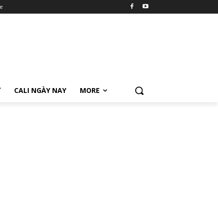
e
Ữ
CALI NGÀY NAY
MORE