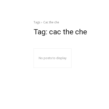
Tags
Cac the che
Tag:
cac the che
No posts to display