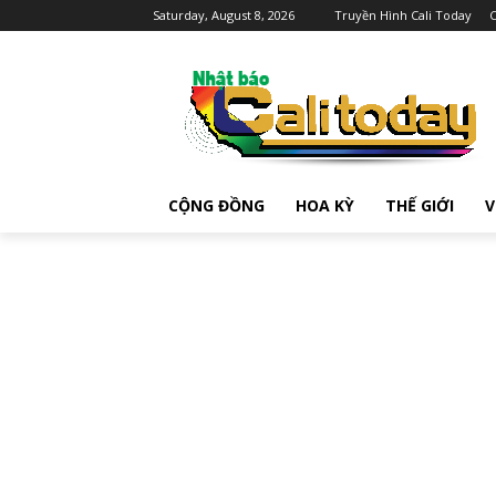
Saturday, August 8, 2026
Truyền Hình Cali Today
C
CỘNG ĐỒNG
HOA KỲ
THẾ GIỚI
V