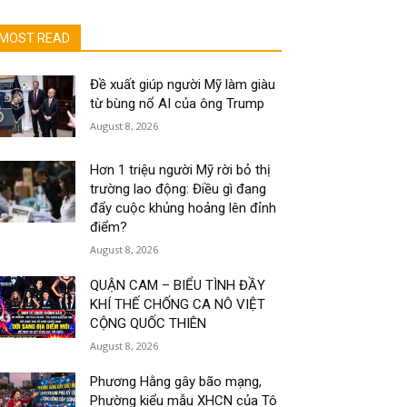
MOST READ
Đề xuất giúp người Mỹ làm giàu
từ bùng nổ AI của ông Trump
August 8, 2026
Hơn 1 triệu người Mỹ rời bỏ thị
trường lao động: Điều gì đang
đẩy cuộc khủng hoảng lên đỉnh
điểm?
August 8, 2026
QUẬN CAM – BIỂU TÌNH ĐẦY
KHÍ THẾ CHỐNG CA NÔ VIỆT
CỘNG QUỐC THIÊN
August 8, 2026
Phương Hằng gây bão mạng,
Phường kiểu mẫu XHCN của Tô