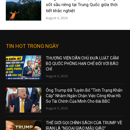
sốt sầu riêng tại Trung Quốc giữa thời
tiết khắc nghiệt
August 6, 2026
TIN HOT TRONG NGÀY
THƯỢNG VIỆN DÂN CHỦ ĐƯA LUẬT CẤM
BỘ QUỐC PHÒNG HẠN CHẾ ĐỐI VỚI BÁO
CHÍ
August 6, 2026
Ông Trump Đã Tuyên Bố “Tình Trạng Khẩn
Cấp” Nhằm Ngăn Chặn Việc Công Khai Hồ
Sơ Tài Chính Của Mình Cho Đài BBC
August 5, 2026
THẾ GIỚI GỌI CHÍNH SÁCH CỦA TRUMP VỀ
IRAN LÀ “NGOẠI GIAO MẪU GIÁO”