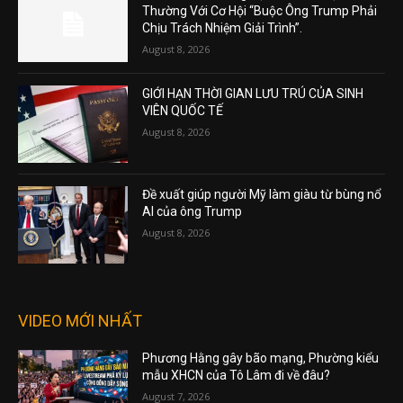
Thường Với Cơ Hội “Buộc Ông Trump Phải
Chịu Trách Nhiệm Giải Trình”.
August 8, 2026
GIỚI HẠN THỜI GIAN LƯU TRÚ CỦA SINH
VIÊN QUỐC TẾ
August 8, 2026
Đề xuất giúp người Mỹ làm giàu từ bùng nổ
AI của ông Trump
August 8, 2026
VIDEO MỚI NHẤT
Phương Hằng gây bão mạng, Phường kiểu
mẫu XHCN của Tô Lâm đi về đâu?
August 7, 2026