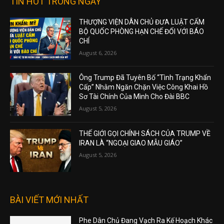
TIN HOT TRONG NGÀY
THƯỢNG VIỆN DÂN CHỦ ĐƯA LUẬT CẤM
BỘ QUỐC PHÒNG HẠN CHẾ ĐỐI VỚI BÁO
CHÍ
August 6, 2026
Ông Trump Đã Tuyên Bố “Tình Trạng Khẩn
Cấp” Nhằm Ngăn Chặn Việc Công Khai Hồ
Sơ Tài Chính Của Mình Cho Đài BBC
August 5, 2026
THẾ GIỚI GỌI CHÍNH SÁCH CỦA TRUMP VỀ
IRAN LÀ “NGOẠI GIAO MẪU GIÁO”
August 5, 2026
BÀI VIẾT MỚI NHẤT
Phe Dân Chủ Đang Vạch Ra Kế Hoạch Khác