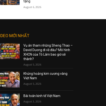
tặng
August 6, 2026
IDEO MỚI NHẤT
Vụ án tham nhũng Sheng Thao –
David Duong đi về đâu? Mô hình
XHCN của Tô Lâm bao giờ sẽ
thành?
August 5, 2026
Khủng hoảng kim cương vàng
Việt Nam
August 5, 2026
Bài toán kinh tế Việt Nam
August 3, 2026