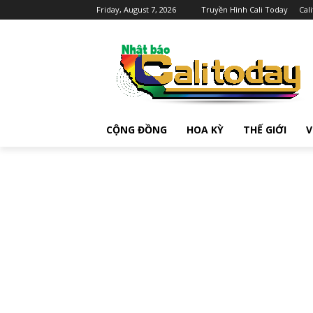
Friday, August 7, 2026
Truyền Hình Cali Today
Cal
CỘNG ĐỒNG
HOA KỲ
THẾ GIỚI
V