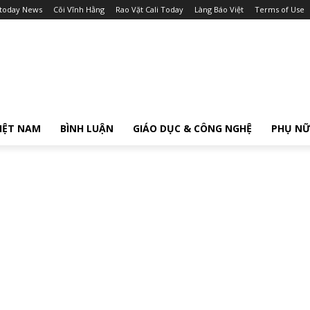
itoday News
Cõi Vĩnh Hằng
Rao Vặt Cali Today
Làng Báo Việt
Terms of Use
IỆT NAM
BÌNH LUẬN
GIÁO DỤC & CÔNG NGHỆ
PHỤ N