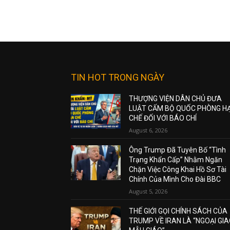
TIN HOT TRONG NGÀY
THƯỢNG VIỆN DÂN CHỦ ĐƯA
LUẬT CẤM BỘ QUỐC PHÒNG H
CHẾ ĐỐI VỚI BÁO CHÍ
August 6, 2026
Ông Trump Đã Tuyên Bố “Tình
Trạng Khẩn Cấp” Nhằm Ngăn
Chặn Việc Công Khai Hồ Sơ Tài
Chính Của Mình Cho Đài BBC
August 5, 2026
THẾ GIỚI GỌI CHÍNH SÁCH CỦA
TRUMP VỀ IRAN LÀ “NGOẠI GI