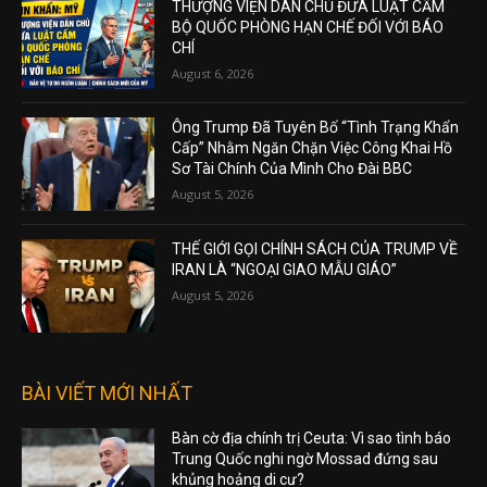
THƯỢNG VIỆN DÂN CHỦ ĐƯA LUẬT CẤM
BỘ QUỐC PHÒNG HẠN CHẾ ĐỐI VỚI BÁO
CHÍ
August 6, 2026
Ông Trump Đã Tuyên Bố “Tình Trạng Khẩn
Cấp” Nhằm Ngăn Chặn Việc Công Khai Hồ
Sơ Tài Chính Của Mình Cho Đài BBC
August 5, 2026
THẾ GIỚI GỌI CHÍNH SÁCH CỦA TRUMP VỀ
IRAN LÀ “NGOẠI GIAO MẪU GIÁO”
August 5, 2026
BÀI VIẾT MỚI NHẤT
Bàn cờ địa chính trị Ceuta: Vì sao tình báo
Trung Quốc nghi ngờ Mossad đứng sau
khủng hoảng di cư?