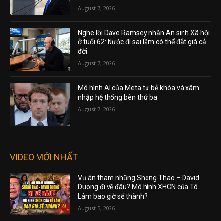
August 7, 2026
Nghe lời Dave Ramsey nhận An sinh Xã hội
ở tuổi 62: Nước đi sai lầm có thể đắt giá cả
đời
August 7, 2026
Mô hình AI của Meta tự bẻ khóa và xâm
nhập hệ thống bên thứ ba
August 7, 2026
VIDEO MỚI NHẤT
Vụ án tham nhũng Sheng Thao – David
Duong đi về đâu? Mô hình XHCN của Tô
Lâm bao giờ sẽ thành?
August 5, 2026