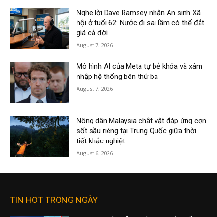
Nghe lời Dave Ramsey nhận An sinh Xã
hội ở tuổi 62: Nước đi sai lầm có thể đắt
giá cả đời
August 7, 2026
Mô hình AI của Meta tự bẻ khóa và xâm
nhập hệ thống bên thứ ba
August 7, 2026
Nông dân Malaysia chật vật đáp ứng cơn
sốt sầu riêng tại Trung Quốc giữa thời
tiết khắc nghiệt
August 6, 2026
TIN HOT TRONG NGÀY