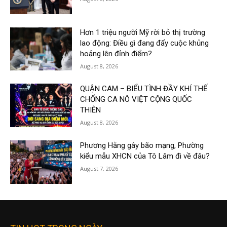
Hơn 1 triệu người Mỹ rời bỏ thị trường
lao động: Điều gì đang đẩy cuộc khủng
hoảng lên đỉnh điểm?
August 8, 2026
QUẬN CAM – BIỂU TÌNH ĐẦY KHÍ THẾ
CHỐNG CA NÔ VIỆT CỘNG QUỐC
THIÊN
August 8, 2026
Phương Hằng gây bão mạng, Phường
kiểu mẫu XHCN của Tô Lâm đi về đâu?
August 7, 2026