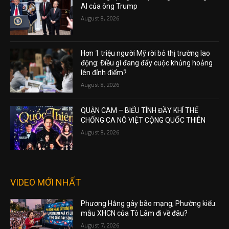
AI của ông Trump
August 8, 2026
Hơn 1 triệu người Mỹ rời bỏ thị trường lao
động: Điều gì đang đẩy cuộc khủng hoảng
lên đỉnh điểm?
August 8, 2026
QUẬN CAM – BIỂU TÌNH ĐẦY KHÍ THẾ
CHỐNG CA NÔ VIỆT CỘNG QUỐC THIÊN
August 8, 2026
VIDEO MỚI NHẤT
Phương Hằng gây bão mạng, Phường kiểu
mẫu XHCN của Tô Lâm đi về đâu?
August 7, 2026