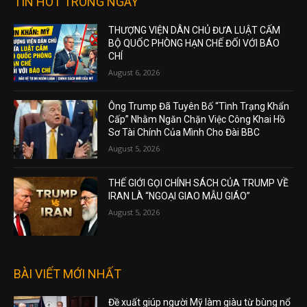
TIN HOT TRONG NGÀY
THƯỢNG VIỆN DÂN CHỦ ĐƯA LUẬT CẤM
BỘ QUỐC PHÒNG HẠN CHẾ ĐỐI VỚI BÁO
CHÍ
August 6, 2026
Ông Trump Đã Tuyên Bố “Tình Trạng Khẩn
Cấp” Nhằm Ngăn Chặn Việc Công Khai Hồ
Sơ Tài Chính Của Mình Cho Đài BBC
August 5, 2026
THẾ GIỚI GỌI CHÍNH SÁCH CỦA TRUMP VỀ
IRAN LÀ “NGOẠI GIAO MẪU GIÁO”
August 5, 2026
BÀI VIẾT MỚI NHẤT
Đề xuất giúp người Mỹ làm giàu từ bùng nổ