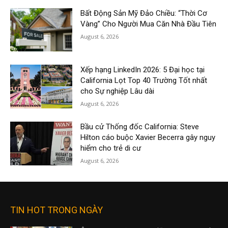
Bất Động Sản Mỹ Đảo Chiều: “Thời Cơ
Vàng” Cho Người Mua Căn Nhà Đầu Tiên
August 6, 2026
Xếp hạng LinkedIn 2026: 5 Đại học tại
California Lọt Top 40 Trường Tốt nhất
cho Sự nghiệp Lâu dài
August 6, 2026
Bầu cử Thống đốc California: Steve
Hilton cáo buộc Xavier Becerra gây nguy
hiểm cho trẻ di cư
August 6, 2026
TIN HOT TRONG NGÀY