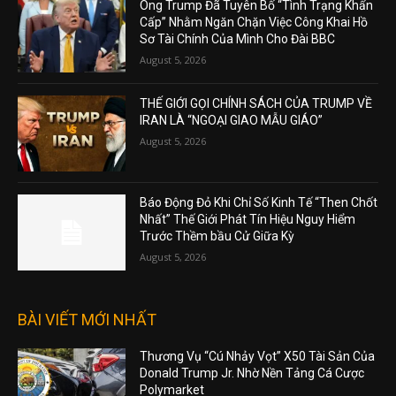
Ông Trump Đã Tuyên Bố “Tình Trạng Khẩn
Cấp” Nhằm Ngăn Chặn Việc Công Khai Hồ
Sơ Tài Chính Của Mình Cho Đài BBC
August 5, 2026
THẾ GIỚI GỌI CHÍNH SÁCH CỦA TRUMP VỀ
IRAN LÀ “NGOẠI GIAO MẪU GIÁO”
August 5, 2026
Báo Động Đỏ Khi Chỉ Số Kinh Tế “Then Chốt
Nhất” Thế Giới Phát Tín Hiệu Nguy Hiểm
Trước Thềm bầu Cử Giữa Kỳ
August 5, 2026
BÀI VIẾT MỚI NHẤT
Thương Vụ “Cú Nhảy Vọt” X50 Tài Sản Của
Donald Trump Jr. Nhờ Nền Tảng Cá Cược
Polymarket