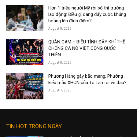
Hơn 1 triệu người Mỹ rời bỏ thị trường
lao động: Điều gì đang đẩy cuộc khủng
hoảng lên đỉnh điểm?
August 8, 2026
QUẬN CAM – BIỂU TÌNH ĐẦY KHÍ THẾ
CHỐNG CA NÔ VIỆT CỘNG QUỐC
THIÊN
August 8, 2026
Phương Hằng gây bão mạng, Phường
kiểu mẫu XHCN của Tô Lâm đi về đâu?
August 7, 2026
TIN HOT TRONG NGÀY