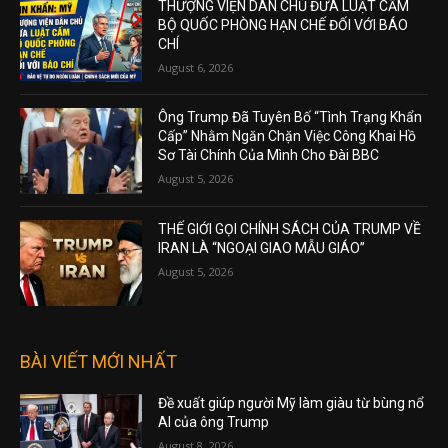
THƯỢNG VIỆN DÂN CHỦ ĐƯA LUẬT CẤM
BỘ QUỐC PHÒNG HẠN CHẾ ĐỐI VỚI BÁO
CHÍ
August 6, 2026
Ông Trump Đã Tuyên Bố “Tình Trạng Khẩn
Cấp” Nhằm Ngăn Chặn Việc Công Khai Hồ
Sơ Tài Chính Của Mình Cho Đài BBC
August 5, 2026
THẾ GIỚI GỌI CHÍNH SÁCH CỦA TRUMP VỀ
IRAN LÀ “NGOẠI GIAO MẪU GIÁO”
August 5, 2026
BÀI VIẾT MỚI NHẤT
Đề xuất giúp người Mỹ làm giàu từ bùng nổ
AI của ông Trump
August 8, 2026