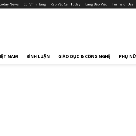
itoday News
Cõi Vĩnh Hằng
Rao Vặt Cali Today
Làng Báo Việt
Terms of Use
IỆT NAM
BÌNH LUẬN
GIÁO DỤC & CÔNG NGHỆ
PHỤ N