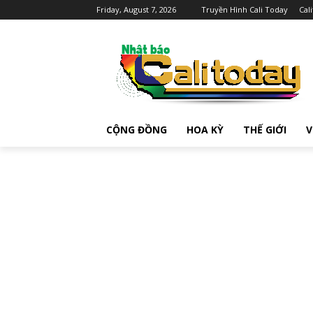
Friday, August 7, 2026
Truyền Hình Cali Today
Cal
CỘNG ĐỒNG
HOA KỲ
THẾ GIỚI
V