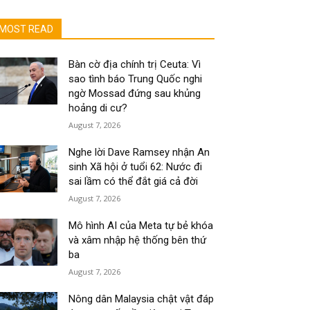
MOST READ
Bàn cờ địa chính trị Ceuta: Vì
sao tình báo Trung Quốc nghi
ngờ Mossad đứng sau khủng
hoảng di cư?
August 7, 2026
Nghe lời Dave Ramsey nhận An
sinh Xã hội ở tuổi 62: Nước đi
sai lầm có thể đắt giá cả đời
August 7, 2026
Mô hình AI của Meta tự bẻ khóa
và xâm nhập hệ thống bên thứ
ba
August 7, 2026
Nông dân Malaysia chật vật đáp