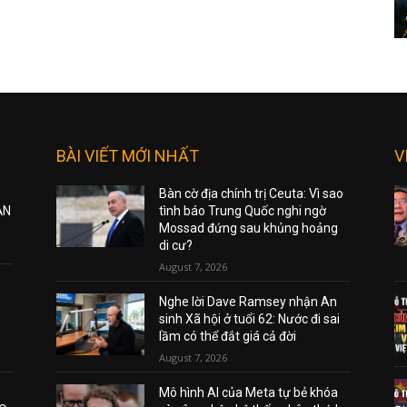
BÀI VIẾT MỚI NHẤT
V
Bàn cờ địa chính trị Ceuta: Vì sao
ẠN
tình báo Trung Quốc nghi ngờ
Mossad đứng sau khủng hoảng
di cư?
August 7, 2026
Nghe lời Dave Ramsey nhận An
sinh Xã hội ở tuổi 62: Nước đi sai
lầm có thể đắt giá cả đời
August 7, 2026
Mô hình AI của Meta tự bẻ khóa