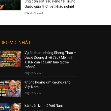
ứng cơn sốt sầu riêng tại Trung
Quốc giữa thời tiết khắc nghiệt
August 6, 2026
IDEO MỚI NHẤT
Vụ án tham nhũng Sheng Thao –
David Duong đi về đâu? Mô hình
XHCN của Tô Lâm bao giờ sẽ
thành?
August 5, 2026
Khủng hoảng kim cương vàng
Việt Nam
August 5, 2026
Bài toán kinh tế Việt Nam