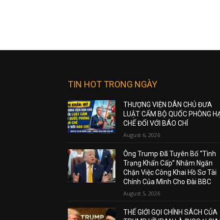
TIN HOT TRONG NGÀY
THƯỢNG VIỆN DÂN CHỦ ĐƯA
LUẬT CẤM BỘ QUỐC PHÒNG H
CHẾ ĐỐI VỚI BÁO CHÍ
August 6, 2026
Ông Trump Đã Tuyên Bố “Tình
Trạng Khẩn Cấp” Nhằm Ngăn
Chặn Việc Công Khai Hồ Sơ Tài
Chính Của Mình Cho Đài BBC
August 5, 2026
THẾ GIỚI GỌI CHÍNH SÁCH CỦA