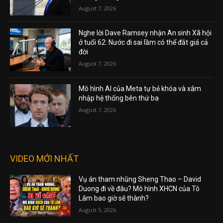
August 7, 2026
Nghe lời Dave Ramsey nhận An sinh Xã hội
ở tuổi 62: Nước đi sai lầm có thể đắt giá cả
đời
August 7, 2026
Mô hình AI của Meta tự bẻ khóa và xâm
nhập hệ thống bên thứ ba
August 7, 2026
VIDEO MỚI NHẤT
Vụ án tham nhũng Sheng Thao – David
Duong đi về đâu? Mô hình XHCN của Tô
Lâm bao giờ sẽ thành?
August 5, 2026