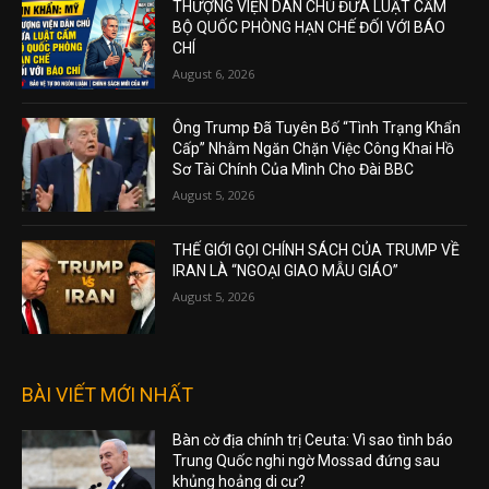
THƯỢNG VIỆN DÂN CHỦ ĐƯA LUẬT CẤM
BỘ QUỐC PHÒNG HẠN CHẾ ĐỐI VỚI BÁO
CHÍ
August 6, 2026
Ông Trump Đã Tuyên Bố “Tình Trạng Khẩn
Cấp” Nhằm Ngăn Chặn Việc Công Khai Hồ
Sơ Tài Chính Của Mình Cho Đài BBC
August 5, 2026
THẾ GIỚI GỌI CHÍNH SÁCH CỦA TRUMP VỀ
IRAN LÀ “NGOẠI GIAO MẪU GIÁO”
August 5, 2026
BÀI VIẾT MỚI NHẤT
Bàn cờ địa chính trị Ceuta: Vì sao tình báo
Trung Quốc nghi ngờ Mossad đứng sau
khủng hoảng di cư?