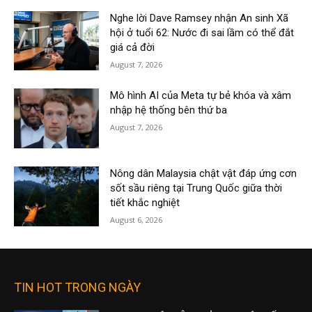
Nghe lời Dave Ramsey nhận An sinh Xã
hội ở tuổi 62: Nước đi sai lầm có thể đắt
giá cả đời
August 7, 2026
Mô hình AI của Meta tự bẻ khóa và xâm
nhập hệ thống bên thứ ba
August 7, 2026
Nông dân Malaysia chật vật đáp ứng cơn
sốt sầu riêng tại Trung Quốc giữa thời
tiết khắc nghiệt
August 6, 2026
TIN HOT TRONG NGÀY