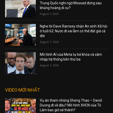
Trung Quốc nghi ngờ Mossad đứng sau
khủng hoảng di cư?
August 7, 2026
Nghe lời Dave Ramsey nhận An sinh Xã hội
ở tuổi 62: Nước đi sai lầm có thể đắt giá cả
đời
August 7, 2026
Mô hình AI của Meta tự bẻ khóa và xâm
nhập hệ thống bên thứ ba
August 7, 2026
VIDEO MỚI NHẤT
Vụ án tham nhũng Sheng Thao – David
Duong đi về đâu? Mô hình XHCN của Tô
Lâm bao giờ sẽ thành?