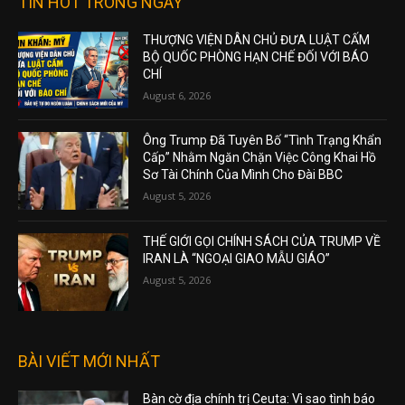
TIN HOT TRONG NGÀY
THƯỢNG VIỆN DÂN CHỦ ĐƯA LUẬT CẤM
BỘ QUỐC PHÒNG HẠN CHẾ ĐỐI VỚI BÁO
CHÍ
August 6, 2026
Ông Trump Đã Tuyên Bố “Tình Trạng Khẩn
Cấp” Nhằm Ngăn Chặn Việc Công Khai Hồ
Sơ Tài Chính Của Mình Cho Đài BBC
August 5, 2026
THẾ GIỚI GỌI CHÍNH SÁCH CỦA TRUMP VỀ
IRAN LÀ “NGOẠI GIAO MẪU GIÁO”
August 5, 2026
BÀI VIẾT MỚI NHẤT
Bàn cờ địa chính trị Ceuta: Vì sao tình báo