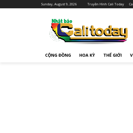
Sunday, August 9, 2026
Truyền Hình Cali Today
Ca
CỘNG ĐỒNG
HOA KỲ
THẾ GIỚI
V