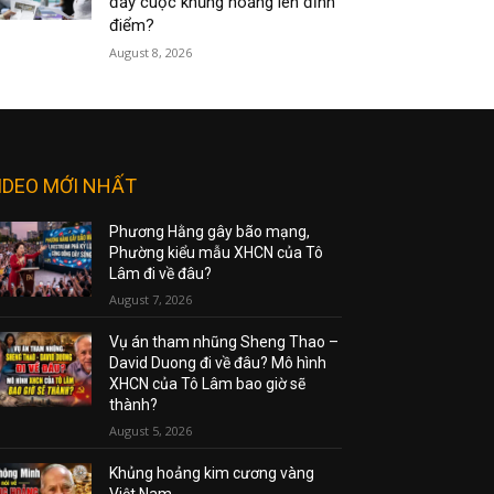
đẩy cuộc khủng hoảng lên đỉnh
điểm?
August 8, 2026
IDEO MỚI NHẤT
Phương Hằng gây bão mạng,
Phường kiểu mẫu XHCN của Tô
Lâm đi về đâu?
August 7, 2026
Vụ án tham nhũng Sheng Thao –
David Duong đi về đâu? Mô hình
XHCN của Tô Lâm bao giờ sẽ
thành?
August 5, 2026
Khủng hoảng kim cương vàng