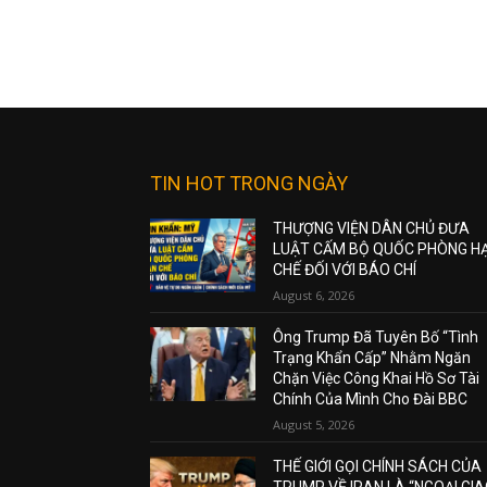
TIN HOT TRONG NGÀY
THƯỢNG VIỆN DÂN CHỦ ĐƯA
LUẬT CẤM BỘ QUỐC PHÒNG H
CHẾ ĐỐI VỚI BÁO CHÍ
August 6, 2026
Ông Trump Đã Tuyên Bố “Tình
Trạng Khẩn Cấp” Nhằm Ngăn
Chặn Việc Công Khai Hồ Sơ Tài
Chính Của Mình Cho Đài BBC
August 5, 2026
THẾ GIỚI GỌI CHÍNH SÁCH CỦA