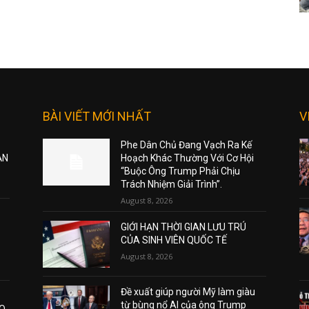
BÀI VIẾT MỚI NHẤT
V
Phe Dân Chủ Đang Vạch Ra Kế
ẠN
Hoạch Khác Thường Với Cơ Hội
“Buộc Ông Trump Phải Chịu
Trách Nhiệm Giải Trình”.
August 8, 2026
GIỚI HẠN THỜI GIAN LƯU TRÚ
CỦA SINH VIÊN QUỐC TẾ
August 8, 2026
Đề xuất giúp người Mỹ làm giàu
từ bùng nổ AI của ông Trump