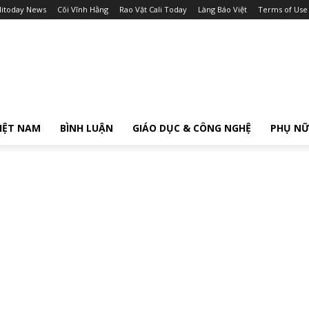
litoday News
Cõi Vĩnh Hằng
Rao Vặt Cali Today
Làng Báo Việt
Terms of Use
IỆT NAM
BÌNH LUẬN
GIÁO DỤC & CÔNG NGHỆ
PHỤ N