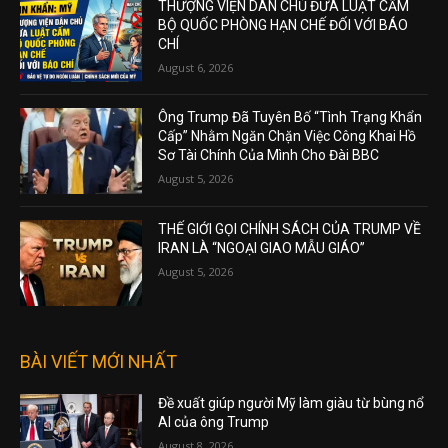
THƯỢNG VIỆN DÂN CHỦ ĐƯA LUẬT CẤM
BỘ QUỐC PHÒNG HẠN CHẾ ĐỐI VỚI BÁO
CHÍ
August 6, 2026
Ông Trump Đã Tuyên Bố “Tình Trạng Khẩn
Cấp” Nhằm Ngăn Chặn Việc Công Khai Hồ
Sơ Tài Chính Của Mình Cho Đài BBC
August 5, 2026
THẾ GIỚI GỌI CHÍNH SÁCH CỦA TRUMP VỀ
IRAN LÀ “NGOẠI GIAO MẪU GIÁO”
August 5, 2026
BÀI VIẾT MỚI NHẤT
Đề xuất giúp người Mỹ làm giàu từ bùng nổ
AI của ông Trump
August 8, 2026