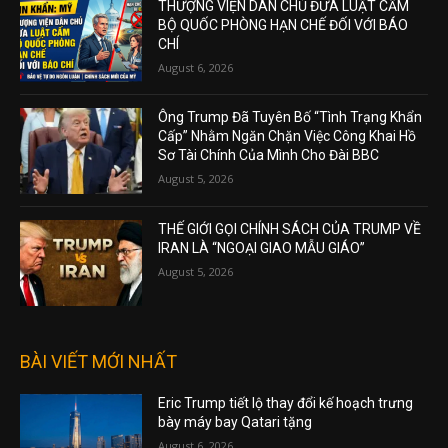
THƯỢNG VIỆN DÂN CHỦ ĐƯA LUẬT CẤM
BỘ QUỐC PHÒNG HẠN CHẾ ĐỐI VỚI BÁO
CHÍ
August 6, 2026
Ông Trump Đã Tuyên Bố “Tình Trạng Khẩn
Cấp” Nhằm Ngăn Chặn Việc Công Khai Hồ
Sơ Tài Chính Của Mình Cho Đài BBC
August 5, 2026
THẾ GIỚI GỌI CHÍNH SÁCH CỦA TRUMP VỀ
IRAN LÀ “NGOẠI GIAO MẪU GIÁO”
August 5, 2026
BÀI VIẾT MỚI NHẤT
Eric Trump tiết lộ thay đổi kế hoạch trưng
bày máy bay Qatari tặng
August 6, 2026