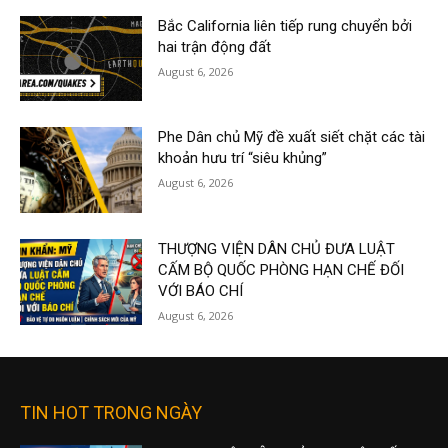
Bắc California liên tiếp rung chuyển bởi
hai trận động đất
August 6, 2026
Phe Dân chủ Mỹ đề xuất siết chặt các tài
khoản hưu trí “siêu khủng”
August 6, 2026
THƯỢNG VIỆN DÂN CHỦ ĐƯA LUẬT
CẤM BỘ QUỐC PHÒNG HẠN CHẾ ĐỐI
VỚI BÁO CHÍ
August 6, 2026
TIN HOT TRONG NGÀY