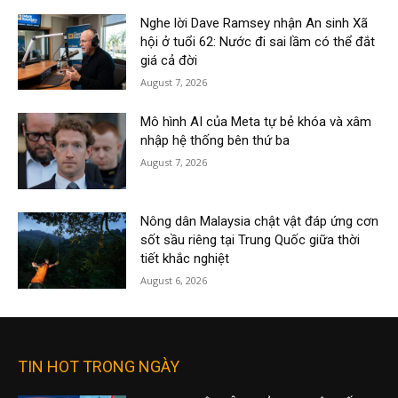
Nghe lời Dave Ramsey nhận An sinh Xã
hội ở tuổi 62: Nước đi sai lầm có thể đắt
giá cả đời
August 7, 2026
Mô hình AI của Meta tự bẻ khóa và xâm
nhập hệ thống bên thứ ba
August 7, 2026
Nông dân Malaysia chật vật đáp ứng cơn
sốt sầu riêng tại Trung Quốc giữa thời
tiết khắc nghiệt
August 6, 2026
TIN HOT TRONG NGÀY