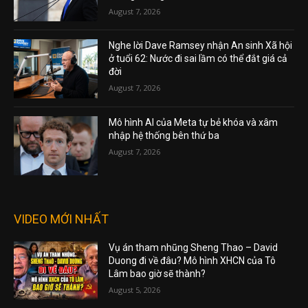
August 7, 2026
Nghe lời Dave Ramsey nhận An sinh Xã hội
ở tuổi 62: Nước đi sai lầm có thể đắt giá cả
đời
August 7, 2026
Mô hình AI của Meta tự bẻ khóa và xâm
nhập hệ thống bên thứ ba
August 7, 2026
VIDEO MỚI NHẤT
Vụ án tham nhũng Sheng Thao – David
Duong đi về đâu? Mô hình XHCN của Tô
Lâm bao giờ sẽ thành?
August 5, 2026