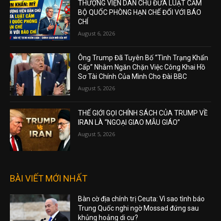
THƯỢNG VIỆN DÂN CHỦ ĐƯA LUẬT CẤM
BỘ QUỐC PHÒNG HẠN CHẾ ĐỐI VỚI BÁO
CHÍ
August 6, 2026
Ông Trump Đã Tuyên Bố “Tình Trạng Khẩn
Cấp” Nhằm Ngăn Chặn Việc Công Khai Hồ
Sơ Tài Chính Của Mình Cho Đài BBC
August 5, 2026
THẾ GIỚI GỌI CHÍNH SÁCH CỦA TRUMP VỀ
IRAN LÀ “NGOẠI GIAO MẪU GIÁO”
August 5, 2026
BÀI VIẾT MỚI NHẤT
Bàn cờ địa chính trị Ceuta: Vì sao tình báo
Trung Quốc nghi ngờ Mossad đứng sau
khủng hoảng di cư?