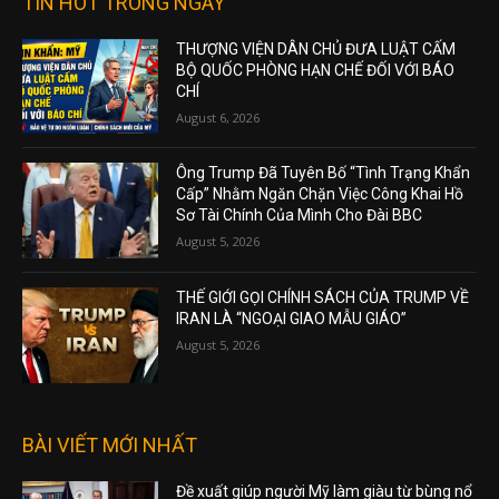
TIN HOT TRONG NGÀY
THƯỢNG VIỆN DÂN CHỦ ĐƯA LUẬT CẤM
BỘ QUỐC PHÒNG HẠN CHẾ ĐỐI VỚI BÁO
CHÍ
August 6, 2026
Ông Trump Đã Tuyên Bố “Tình Trạng Khẩn
Cấp” Nhằm Ngăn Chặn Việc Công Khai Hồ
Sơ Tài Chính Của Mình Cho Đài BBC
August 5, 2026
THẾ GIỚI GỌI CHÍNH SÁCH CỦA TRUMP VỀ
IRAN LÀ “NGOẠI GIAO MẪU GIÁO”
August 5, 2026
BÀI VIẾT MỚI NHẤT
Đề xuất giúp người Mỹ làm giàu từ bùng nổ