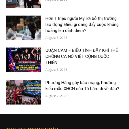
Hơn 1 triệu người Mỹ rời bỏ thị trường
lao động: Điều gì đang đẩy cuộc khủng
hoảng lên đỉnh điểm?
August 8, 2026
QUẬN CAM – BIỂU TÌNH ĐẦY KHÍ THẾ
CHỐNG CA NÔ VIỆT CỘNG QUỐC
THIÊN
August 8, 2026
Phương Hằng gây bão mạng, Phường
kiểu mẫu XHCN của Tô Lâm đi về đâu?
August 7, 2026