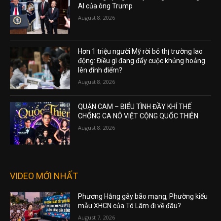
AI của ông Trump
August 8, 2026
Hơn 1 triệu người Mỹ rời bỏ thị trường lao
động: Điều gì đang đẩy cuộc khủng hoảng
lên đỉnh điểm?
August 8, 2026
QUẬN CAM – BIỂU TÌNH ĐẦY KHÍ THẾ
CHỐNG CA NÔ VIỆT CỘNG QUỐC THIÊN
August 8, 2026
VIDEO MỚI NHẤT
Phương Hằng gây bão mạng, Phường kiểu
mẫu XHCN của Tô Lâm đi về đâu?
August 7, 2026