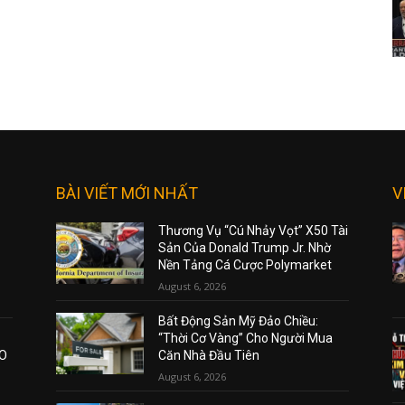
BÀI VIẾT MỚI NHẤT
V
Thương Vụ “Cú Nhảy Vọt” X50 Tài
Sản Của Donald Trump Jr. Nhờ
Nền Tảng Cá Cược Polymarket
August 6, 2026
Bất Động Sản Mỹ Đảo Chiều:
“Thời Cơ Vàng” Cho Người Mua
AO
Căn Nhà Đầu Tiên
August 6, 2026