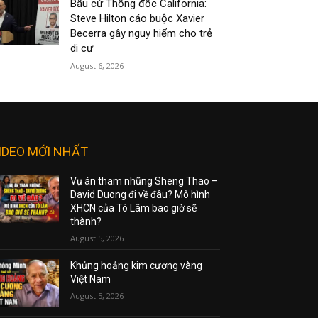
Bầu cử Thống đốc California:
Steve Hilton cáo buộc Xavier
Becerra gây nguy hiểm cho trẻ
di cư
August 6, 2026
IDEO MỚI NHẤT
Vụ án tham nhũng Sheng Thao –
David Duong đi về đâu? Mô hình
XHCN của Tô Lâm bao giờ sẽ
thành?
August 5, 2026
Khủng hoảng kim cương vàng
Việt Nam
August 5, 2026