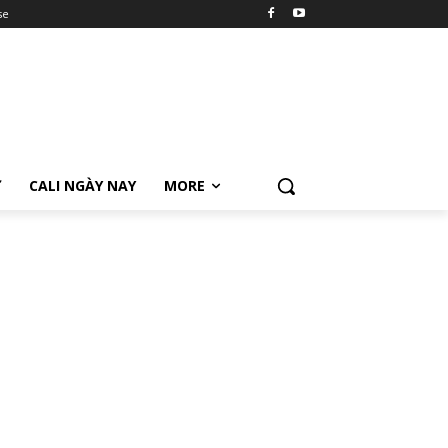
se
Ữ
CALI NGÀY NAY
MORE