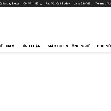
Calitoday News
Cõi Vĩnh Hằng
Rao Vặt Cali Today
Làng Báo Việt
Terms of U
IỆT NAM
BÌNH LUẬN
GIÁO DỤC & CÔNG NGHỆ
PHỤ N