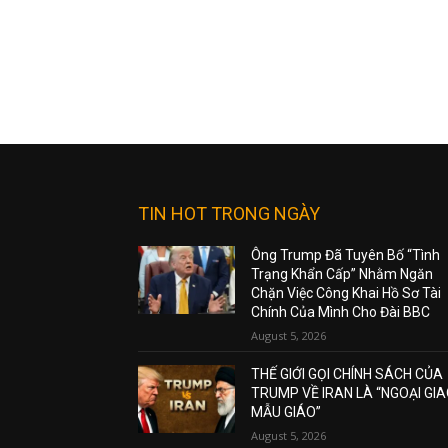
TIN HOT TRONG NGÀY
Ông Trump Đã Tuyên Bố “Tình
Trạng Khẩn Cấp” Nhằm Ngăn
Chặn Việc Công Khai Hồ Sơ Tài
Chính Của Mình Cho Đài BBC
August 5, 2026
THẾ GIỚI GỌI CHÍNH SÁCH CỦA
TRUMP VỀ IRAN LÀ “NGOẠI GI
MẪU GIÁO”
August 5, 2026