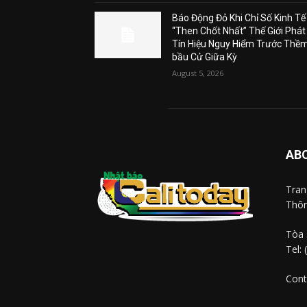
Báo Động Đỏ Khi Chỉ Số Kinh Tế
“Then Chốt Nhất” Thế Giới Phát
Tín Hiệu Nguy Hiểm Trước Thề
bầu Cử Giữa Kỳ
August 5, 2026
AB
Tra
Thôn
Tòa 
Tel:
Cont