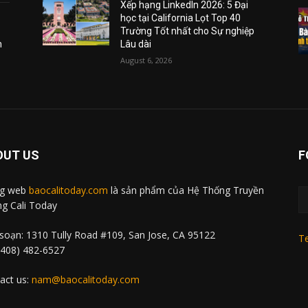
Xếp hạng LinkedIn 2026: 5 Đại
học tại California Lọt Top 40
Trường Tốt nhất cho Sự nghiệp
m
Lâu dài
August 6, 2026
OUT US
F
ng web
baocalitoday.com
là sản phẩm của Hệ Thống Truyền
g Cali Today
soạn: 1310 Tully Road #109, San Jose, CA 95122
Te
 (408) 482-6527
act us:
nam@baocalitoday.com