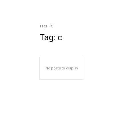
Tags
C
Tag:
c
No posts to display