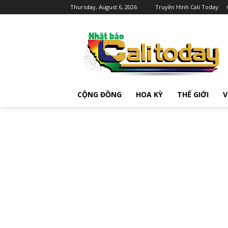
Thursday, August 6, 2026
Truyền Hình Cali Today
CỘNG ĐỒNG
HOA KỲ
THẾ GIỚI
V