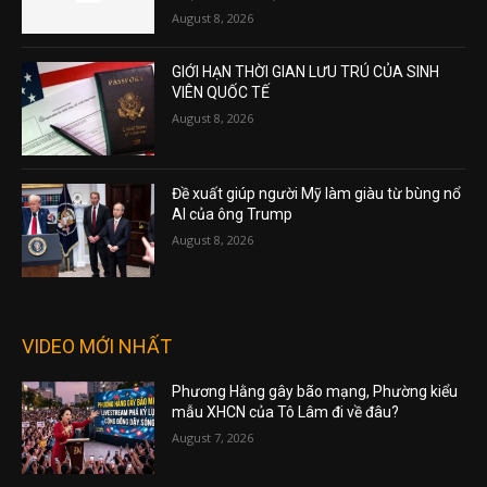
August 8, 2026
GIỚI HẠN THỜI GIAN LƯU TRÚ CỦA SINH
VIÊN QUỐC TẾ
August 8, 2026
Đề xuất giúp người Mỹ làm giàu từ bùng nổ
AI của ông Trump
August 8, 2026
VIDEO MỚI NHẤT
Phương Hằng gây bão mạng, Phường kiểu
mẫu XHCN của Tô Lâm đi về đâu?
August 7, 2026