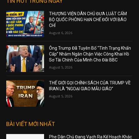
TIN HOT TRONG NGÀY
THƯỢNG VIỆN DÂN CHỦ ĐƯA LUẬT CẤM
BỘ QUỐC PHÒNG HẠN CHẾ ĐỐI VỚI BÁO
CHÍ
August 6, 2026
Ông Trump Đã Tuyên Bố “Tình Trạng Khẩn
Cấp” Nhằm Ngăn Chặn Việc Công Khai Hồ
Sơ Tài Chính Của Mình Cho Đài BBC
August 5, 2026
THẾ GIỚI GỌI CHÍNH SÁCH CỦA TRUMP VỀ
IRAN LÀ “NGOẠI GIAO MẪU GIÁO”
August 5, 2026
BÀI VIẾT MỚI NHẤT
Phe Dân Chủ Đang Vạch Ra Kế Hoạch Khác