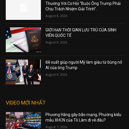
Thường Với Cơ Hội “Buộc Ông Trump Phải
Chịu Trách Nhiệm Giải Trình”.
August 8, 2026
GIỚI HẠN THỜI GIAN LƯU TRÚ CỦA SINH
VIÊN QUỐC TẾ
August 8, 2026
Đề xuất giúp người Mỹ làm giàu từ bùng nổ
AI của ông Trump
August 8, 2026
VIDEO MỚI NHẤT
Phương Hằng gây bão mạng, Phường kiểu
mẫu XHCN của Tô Lâm đi về đâu?
August 7, 2026