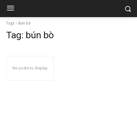
Tags
Bún bò
Tag:
bún bò
No posts to display