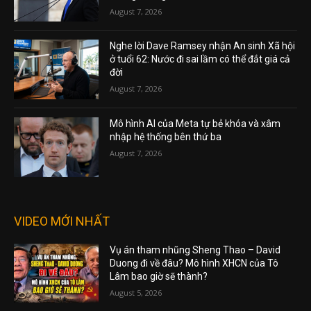
August 7, 2026
Nghe lời Dave Ramsey nhận An sinh Xã hội
ở tuổi 62: Nước đi sai lầm có thể đắt giá cả
đời
August 7, 2026
Mô hình AI của Meta tự bẻ khóa và xâm
nhập hệ thống bên thứ ba
August 7, 2026
VIDEO MỚI NHẤT
Vụ án tham nhũng Sheng Thao – David
Duong đi về đâu? Mô hình XHCN của Tô
Lâm bao giờ sẽ thành?
August 5, 2026