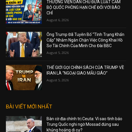
THƯỢNG VIỆN DÂN CHỦ ĐƯA LUẬT CẤM
BỘ QUỐC PHÒNG HẠN CHẾ ĐỐI VỚI BÁO
CHÍ
August 6, 2026
Ông Trump Đã Tuyên Bố “Tình Trạng Khẩn
Cấp” Nhằm Ngăn Chặn Việc Công Khai Hồ
Sơ Tài Chính Của Mình Cho Đài BBC
August 5, 2026
THẾ GIỚI GỌI CHÍNH SÁCH CỦA TRUMP VỀ
IRAN LÀ “NGOẠI GIAO MẪU GIÁO”
August 5, 2026
BÀI VIẾT MỚI NHẤT
Bàn cờ địa chính trị Ceuta: Vì sao tình báo
Trung Quốc nghi ngờ Mossad đứng sau
khủng hoảng di cư?