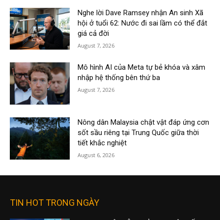
Nghe lời Dave Ramsey nhận An sinh Xã
hội ở tuổi 62: Nước đi sai lầm có thể đắt
giá cả đời
August 7, 2026
Mô hình AI của Meta tự bẻ khóa và xâm
nhập hệ thống bên thứ ba
August 7, 2026
Nông dân Malaysia chật vật đáp ứng cơn
sốt sầu riêng tại Trung Quốc giữa thời
tiết khắc nghiệt
August 6, 2026
TIN HOT TRONG NGÀY