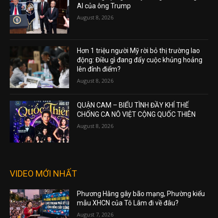
AI của ông Trump
August 8, 2026
Hơn 1 triệu người Mỹ rời bỏ thị trường lao
động: Điều gì đang đẩy cuộc khủng hoảng
lên đỉnh điểm?
August 8, 2026
QUẬN CAM – BIỂU TÌNH ĐẦY KHÍ THẾ
CHỐNG CA NÔ VIỆT CỘNG QUỐC THIÊN
August 8, 2026
VIDEO MỚI NHẤT
Phương Hằng gây bão mạng, Phường kiểu
mẫu XHCN của Tô Lâm đi về đâu?
August 7, 2026