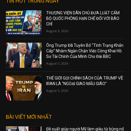
TIN HOT TRONG NGÀY
THƯỢNG VIỆN DÂN CHỦ ĐƯA LUẬT CẤM
BỘ QUỐC PHÒNG HẠN CHẾ ĐỐI VỚI BÁO
CHÍ
August 6, 2026
Ông Trump Đã Tuyên Bố “Tình Trạng Khẩn
Cấp” Nhằm Ngăn Chặn Việc Công Khai Hồ
Sơ Tài Chính Của Mình Cho Đài BBC
August 5, 2026
THẾ GIỚI GỌI CHÍNH SÁCH CỦA TRUMP VỀ
IRAN LÀ “NGOẠI GIAO MẪU GIÁO”
August 5, 2026
BÀI VIẾT MỚI NHẤT
Đề xuất giúp người Mỹ làm giàu từ bùng nổ