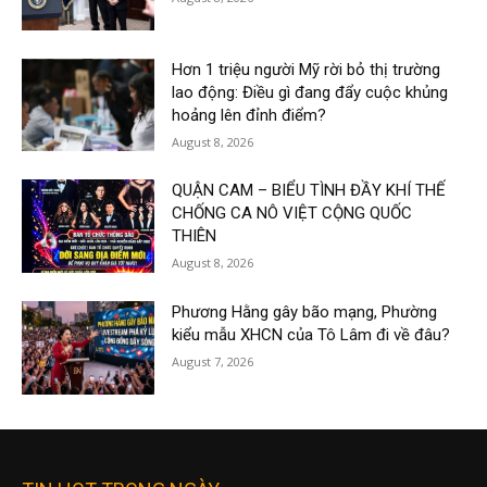
Hơn 1 triệu người Mỹ rời bỏ thị trường
lao động: Điều gì đang đẩy cuộc khủng
hoảng lên đỉnh điểm?
August 8, 2026
QUẬN CAM – BIỂU TÌNH ĐẦY KHÍ THẾ
CHỐNG CA NÔ VIỆT CỘNG QUỐC
THIÊN
August 8, 2026
Phương Hằng gây bão mạng, Phường
kiểu mẫu XHCN của Tô Lâm đi về đâu?
August 7, 2026