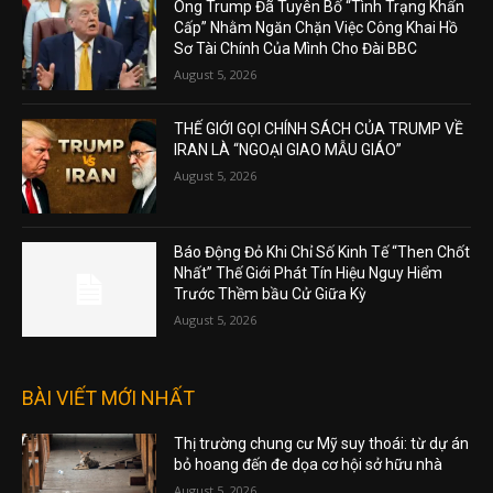
Ông Trump Đã Tuyên Bố “Tình Trạng Khẩn
Cấp” Nhằm Ngăn Chặn Việc Công Khai Hồ
Sơ Tài Chính Của Mình Cho Đài BBC
August 5, 2026
THẾ GIỚI GỌI CHÍNH SÁCH CỦA TRUMP VỀ
IRAN LÀ “NGOẠI GIAO MẪU GIÁO”
August 5, 2026
Báo Động Đỏ Khi Chỉ Số Kinh Tế “Then Chốt
Nhất” Thế Giới Phát Tín Hiệu Nguy Hiểm
Trước Thềm bầu Cử Giữa Kỳ
August 5, 2026
BÀI VIẾT MỚI NHẤT
Thị trường chung cư Mỹ suy thoái: từ dự án
bỏ hoang đến đe dọa cơ hội sở hữu nhà
August 5, 2026