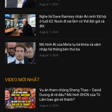
August 7, 2026
Nghe lời Dave Ramsey nhận An sinh Xã hội
ở tuổi 62: Nước đi sai lầm có thể đắt giá cả
đời
August 7, 2026
Mô hình AI của Meta tự bẻ khóa và xâm
nhập hệ thống bên thứ ba
August 7, 2026
VIDEO MỚI NHẤT
Vụ án tham nhũng Sheng Thao – David
Duong đi về đâu? Mô hình XHCN của Tô
Lâm bao giờ sẽ thành?
August 5, 2026