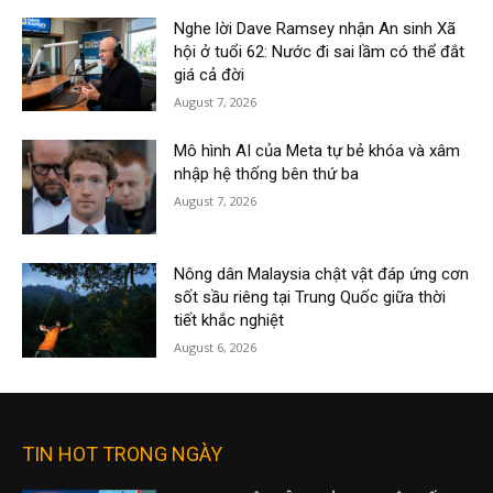
Nghe lời Dave Ramsey nhận An sinh Xã
hội ở tuổi 62: Nước đi sai lầm có thể đắt
giá cả đời
August 7, 2026
Mô hình AI của Meta tự bẻ khóa và xâm
nhập hệ thống bên thứ ba
August 7, 2026
Nông dân Malaysia chật vật đáp ứng cơn
sốt sầu riêng tại Trung Quốc giữa thời
tiết khắc nghiệt
August 6, 2026
TIN HOT TRONG NGÀY