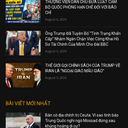
THƯỢNG VIỆN DÂN CHỦ ĐƯA LUẬT CẤM
BỘ QUỐC PHÒNG HẠN CHẾ ĐỐI VỚI BÁO
CHÍ
August 6, 2026
Ông Trump Đã Tuyên Bố “Tình Trạng Khẩn
Cấp” Nhằm Ngăn Chặn Việc Công Khai Hồ
Sơ Tài Chính Của Mình Cho Đài BBC
August 5, 2026
THẾ GIỚI GỌI CHÍNH SÁCH CỦA TRUMP VỀ
IRAN LÀ “NGOẠI GIAO MẪU GIÁO”
August 5, 2026
BÀI VIẾT MỚI NHẤT
Bàn cờ địa chính trị Ceuta: Vì sao tình báo
Trung Quốc nghi ngờ Mossad đứng sau
khủng hoảng di cư?