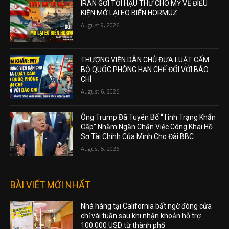
IRAN GỞI TỐI HẬU THƯ CHO MỸ VỀ ĐIỀU
KIỆN MỞ LẠI EO BIỂN HORMUZ
August 9, 2026
THƯỢNG VIỆN DÂN CHỦ ĐƯA LUẬT CẤM
BỘ QUỐC PHÒNG HẠN CHẾ ĐỐI VỚI BÁO
CHÍ
August 6, 2026
Ông Trump Đã Tuyên Bố “Tình Trạng Khẩn
Cấp” Nhằm Ngăn Chặn Việc Công Khai Hồ
Sơ Tài Chính Của Mình Cho Đài BBC
August 5, 2026
BÀI VIẾT MỚI NHẤT
Nhà hàng tại California bất ngờ đóng cửa
chỉ vài tuần sau khi nhận khoản hỗ trợ
100.000 USD từ thành phố