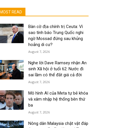
MOST READ
Bàn cờ địa chính trị Ceuta: Vì
sao tình báo Trung Quốc nghi
ngờ Mossad đứng sau khủng
hoảng di cư?
August 7, 2026
Nghe lời Dave Ramsey nhận An
sinh Xã hội ở tuổi 62: Nước đi
sai lầm có thể đắt giá cả đời
August 7, 2026
Mô hình AI của Meta tự bẻ khóa
và xâm nhập hệ thống bên thứ
ba
August 7, 2026
Nông dân Malaysia chật vật đáp