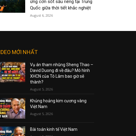
ứng cơn sốt sầu riêng tại Trung
Quốc giữa thời tiết khắc nghiệt
August 6, 2026
IDEO MỚI NHẤT
Vụ án tham nhũng Sheng Thao –
David Duong đi về đâu? Mô hình
XHCN của Tô Lâm bao giờ sẽ
thành?
August 5, 2026
Khủng hoảng kim cương vàng
Việt Nam
August 5, 2026
Bài toán kinh tế Việt Nam