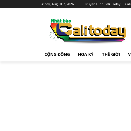
Friday, August 7, 2026
Truyền Hình Cali Today
Cal
CỘNG ĐỒNG
HOA KỲ
THẾ GIỚI
V