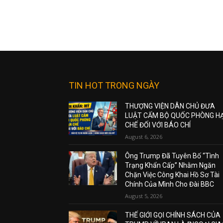
TIN HOT TRONG NGÀY
THƯỢNG VIỆN DÂN CHỦ ĐƯA
LUẬT CẤM BỘ QUỐC PHÒNG H
CHẾ ĐỐI VỚI BÁO CHÍ
August 6, 2026
Ông Trump Đã Tuyên Bố “Tình
Trạng Khẩn Cấp” Nhằm Ngăn
Chặn Việc Công Khai Hồ Sơ Tài
Chính Của Mình Cho Đài BBC
August 5, 2026
THẾ GIỚI GỌI CHÍNH SÁCH CỦA