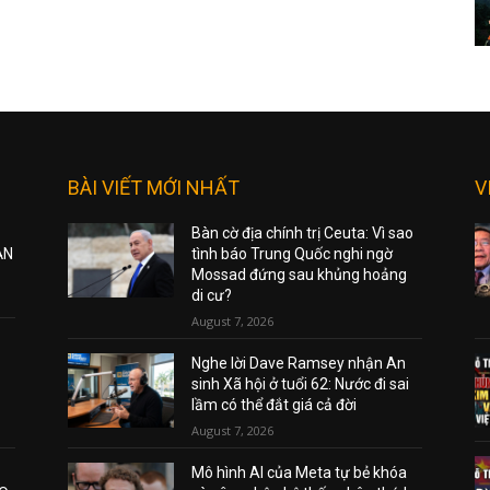
BÀI VIẾT MỚI NHẤT
V
Bàn cờ địa chính trị Ceuta: Vì sao
ẠN
tình báo Trung Quốc nghi ngờ
Mossad đứng sau khủng hoảng
di cư?
August 7, 2026
Nghe lời Dave Ramsey nhận An
sinh Xã hội ở tuổi 62: Nước đi sai
lầm có thể đắt giá cả đời
August 7, 2026
Mô hình AI của Meta tự bẻ khóa