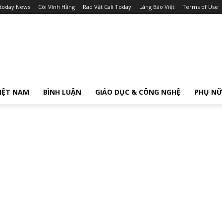
itoday News
Cõi Vĩnh Hằng
Rao Vặt Cali Today
Làng Báo Việt
Terms of Use
IỆT NAM
BÌNH LUẬN
GIÁO DỤC & CÔNG NGHỆ
PHỤ N