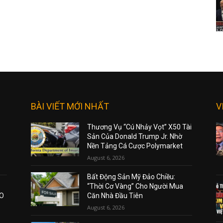
BÀI VIẾT MỚI NHẤT
V
Thương Vụ “Cú Nhảy Vọt” X50 Tài
Sản Của Donald Trump Jr. Nhờ
Nền Tảng Cá Cược Polymarket
August 6, 2026
Bất Động Sản Mỹ Đảo Chiều:
“Thời Cơ Vàng” Cho Người Mua
AO
Căn Nhà Đầu Tiên
August 6, 2026