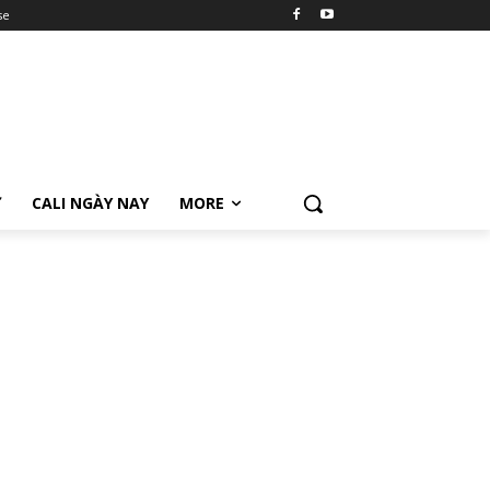
se
Ữ
CALI NGÀY NAY
MORE