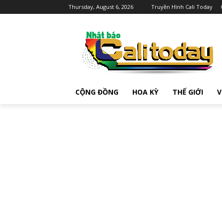
Thursday, August 6, 2026
Truyền Hình Cali Today
CỘNG ĐỒNG
HOA KỲ
THẾ GIỚI
V