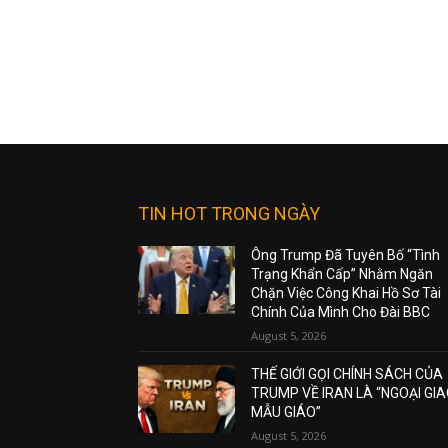
TIN HOT TRONG NGÀY
Ông Trump Đã Tuyên Bố “Tình
Trạng Khẩn Cấp” Nhằm Ngăn
Chặn Việc Công Khai Hồ Sơ Tài
Chính Của Mình Cho Đài BBC
August 5, 2026
THẾ GIỚI GỌI CHÍNH SÁCH CỦA
TRUMP VỀ IRAN LÀ “NGOẠI GI
MẪU GIÁO”
August 5, 2026