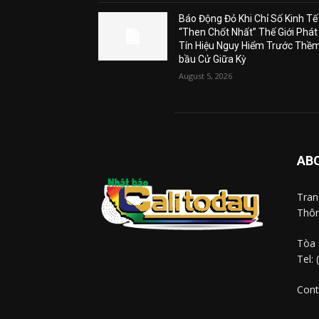
Báo Động Đỏ Khi Chỉ Số Kinh Tế
“Then Chốt Nhất” Thế Giới Phát
Tín Hiệu Nguy Hiểm Trước Thề
bầu Cử Giữa Kỳ
August 5, 2026
AB
Tra
Thôn
Tòa 
Tel:
Cont