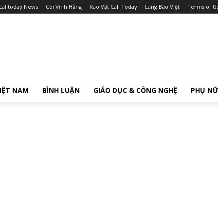
Calitoday News
Cõi Vĩnh Hằng
Rao Vặt Cali Today
Làng Báo Việt
Terms of U
IỆT NAM
BÌNH LUẬN
GIÁO DỤC & CÔNG NGHỆ
PHỤ N