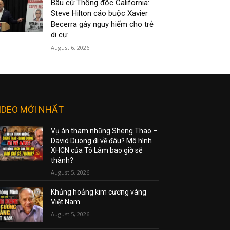
Bầu cử Thống đốc California:
Steve Hilton cáo buộc Xavier
Becerra gây nguy hiểm cho trẻ
di cư
August 6, 2026
IDEO MỚI NHẤT
Vụ án tham nhũng Sheng Thao –
David Duong đi về đâu? Mô hình
XHCN của Tô Lâm bao giờ sẽ
thành?
August 5, 2026
Khủng hoảng kim cương vàng
Việt Nam
August 5, 2026