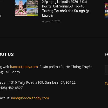
Xếp hạng LinkedIn 2026: 5 Đại
học tại California Lọt Top 40
Trường Tốt nhất cho Sự nghiệp
m
Lâu dài
August 6, 2026
OUT US
F
ng web
baocalitoday.com
là sản phẩm của Hệ Thống Truyền
g Cali Today
soạn: 1310 Tully Road #109, San Jose, CA 95122
Te
 (408) 482-6527
act us:
nam@baocalitoday.com