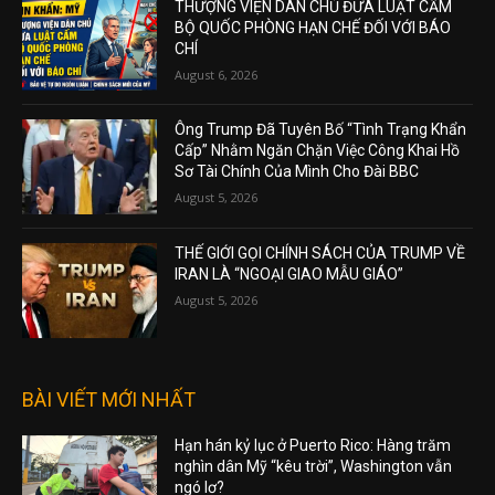
THƯỢNG VIỆN DÂN CHỦ ĐƯA LUẬT CẤM
BỘ QUỐC PHÒNG HẠN CHẾ ĐỐI VỚI BÁO
CHÍ
August 6, 2026
Ông Trump Đã Tuyên Bố “Tình Trạng Khẩn
Cấp” Nhằm Ngăn Chặn Việc Công Khai Hồ
Sơ Tài Chính Của Mình Cho Đài BBC
August 5, 2026
THẾ GIỚI GỌI CHÍNH SÁCH CỦA TRUMP VỀ
IRAN LÀ “NGOẠI GIAO MẪU GIÁO”
August 5, 2026
BÀI VIẾT MỚI NHẤT
Hạn hán kỷ lục ở Puerto Rico: Hàng trăm
nghìn dân Mỹ “kêu trời”, Washington vẫn
ngó lơ?