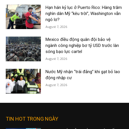
Hạn hán kỷ lục ở Puerto Rico: Hàng trăm
nghìn dân Mỹ “kêu trời”, Washington vẫn
ngó lơ?
August 7, 2026
Mexico điều động quân đội bảo vệ
ngành công nghiệp bơ tỷ USD trước làn
sóng bạo lực cartel
August 7, 2026
Nước Mỹ nhận “trái đắng” khi gạt bỏ lao
động nhập cư
August 7, 2026
TIN HOT TRONG NGÀY