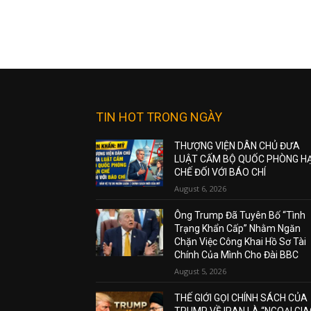
TIN HOT TRONG NGÀY
THƯỢNG VIỆN DÂN CHỦ ĐƯA
LUẬT CẤM BỘ QUỐC PHÒNG H
CHẾ ĐỐI VỚI BÁO CHÍ
August 6, 2026
Ông Trump Đã Tuyên Bố “Tình
Trạng Khẩn Cấp” Nhằm Ngăn
Chặn Việc Công Khai Hồ Sơ Tài
Chính Của Mình Cho Đài BBC
August 5, 2026
THẾ GIỚI GỌI CHÍNH SÁCH CỦA