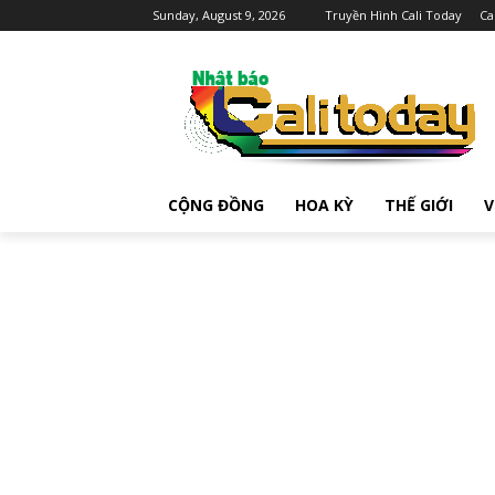
Sunday, August 9, 2026
Truyền Hình Cali Today
Ca
CỘNG ĐỒNG
HOA KỲ
THẾ GIỚI
V