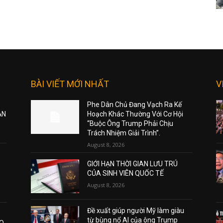
BÀI VIẾT MỚI NHẤT
V
Phe Dân Chủ Đang Vạch Ra Kế
ẠN
Hoạch Khác Thường Với Cơ Hội
“Buộc Ông Trump Phải Chịu
Trách Nhiệm Giải Trình”.
August 8, 2026
GIỚI HẠN THỜI GIAN LƯU TRÚ
CỦA SINH VIÊN QUỐC TẾ
August 8, 2026
Đề xuất giúp người Mỹ làm giàu
từ bùng nổ AI của ông Trump