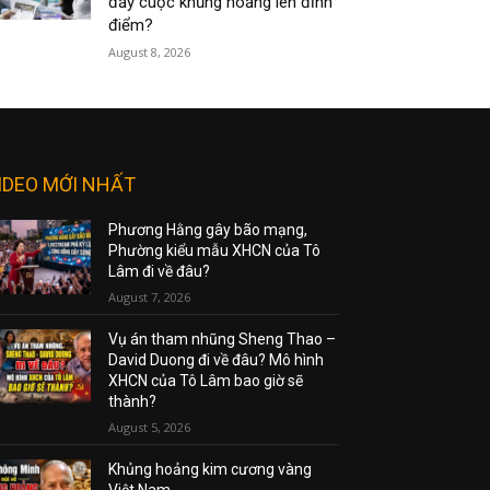
đẩy cuộc khủng hoảng lên đỉnh
điểm?
August 8, 2026
IDEO MỚI NHẤT
Phương Hằng gây bão mạng,
Phường kiểu mẫu XHCN của Tô
Lâm đi về đâu?
August 7, 2026
Vụ án tham nhũng Sheng Thao –
David Duong đi về đâu? Mô hình
XHCN của Tô Lâm bao giờ sẽ
thành?
August 5, 2026
Khủng hoảng kim cương vàng