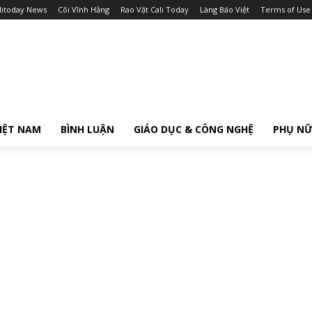
litoday News
Cõi Vĩnh Hằng
Rao Vặt Cali Today
Làng Báo Việt
Terms of Use
IỆT NAM
BÌNH LUẬN
GIÁO DỤC & CÔNG NGHỆ
PHỤ N