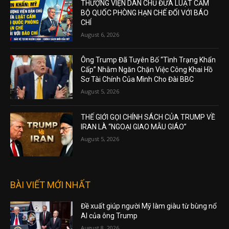
THƯỢNG VIỆN DÂN CHỦ ĐƯA LUẬT CẤM
BỘ QUỐC PHÒNG HẠN CHẾ ĐỐI VỚI BÁO
CHÍ
August 6, 2026
Ông Trump Đã Tuyên Bố “Tình Trạng Khẩn
Cấp” Nhằm Ngăn Chặn Việc Công Khai Hồ
Sơ Tài Chính Của Mình Cho Đài BBC
August 5, 2026
THẾ GIỚI GỌI CHÍNH SÁCH CỦA TRUMP VỀ
IRAN LÀ “NGOẠI GIAO MẪU GIÁO”
August 5, 2026
BÀI VIẾT MỚI NHẤT
Đề xuất giúp người Mỹ làm giàu từ bùng nổ
AI của ông Trump
August 8, 2026