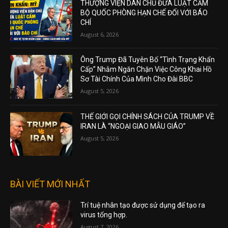
THƯỢNG VIỆN DÂN CHỦ ĐƯA LUẬT CẤM
BỘ QUỐC PHÒNG HẠN CHẾ ĐỐI VỚI BÁO
CHÍ
August 6, 2026
Ông Trump Đã Tuyên Bố “Tình Trạng Khẩn
Cấp” Nhằm Ngăn Chặn Việc Công Khai Hồ
Sơ Tài Chính Của Mình Cho Đài BBC
August 5, 2026
THẾ GIỚI GỌI CHÍNH SÁCH CỦA TRUMP VỀ
IRAN LÀ “NGOẠI GIAO MẪU GIÁO”
August 5, 2026
BÀI VIẾT MỚI NHẤT
Trí tuệ nhân tạo được sử dụng để tạo ra
virus tổng hợp.
August 7, 2026