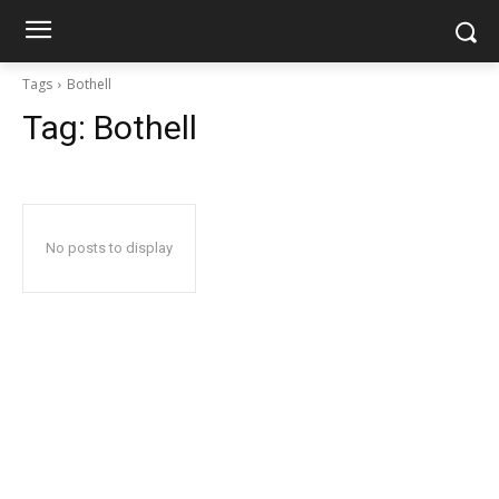
Tags
Bothell
Tag:
Bothell
No posts to display