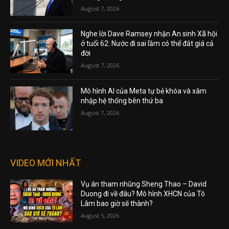
August 7, 2026
Nghe lời Dave Ramsey nhận An sinh Xã hội
ở tuổi 62: Nước đi sai lầm có thể đắt giá cả
đời
August 7, 2026
Mô hình AI của Meta tự bẻ khóa và xâm
nhập hệ thống bên thứ ba
August 7, 2026
VIDEO MỚI NHẤT
Vụ án tham nhũng Sheng Thao – David
Duong đi về đâu? Mô hình XHCN của Tô
Lâm bao giờ sẽ thành?
August 5, 2026