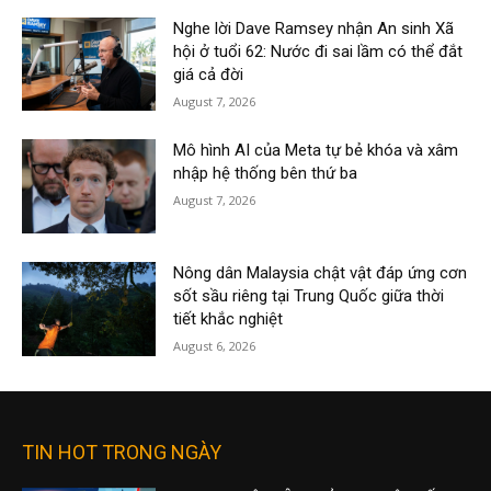
Nghe lời Dave Ramsey nhận An sinh Xã
hội ở tuổi 62: Nước đi sai lầm có thể đắt
giá cả đời
August 7, 2026
Mô hình AI của Meta tự bẻ khóa và xâm
nhập hệ thống bên thứ ba
August 7, 2026
Nông dân Malaysia chật vật đáp ứng cơn
sốt sầu riêng tại Trung Quốc giữa thời
tiết khắc nghiệt
August 6, 2026
TIN HOT TRONG NGÀY