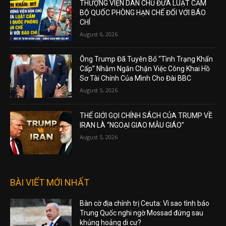
THƯỢNG VIỆN DÂN CHỦ ĐƯA LUẬT CẤM
BỘ QUỐC PHÒNG HẠN CHẾ ĐỐI VỚI BÁO
CHÍ
August 6, 2026
Ông Trump Đã Tuyên Bố “Tình Trạng Khẩn
Cấp” Nhằm Ngăn Chặn Việc Công Khai Hồ
Sơ Tài Chính Của Mình Cho Đài BBC
August 5, 2026
THẾ GIỚI GỌI CHÍNH SÁCH CỦA TRUMP VỀ
IRAN LÀ “NGOẠI GIAO MẪU GIÁO”
August 5, 2026
BÀI VIẾT MỚI NHẤT
Bàn cờ địa chính trị Ceuta: Vì sao tình báo
Trung Quốc nghi ngờ Mossad đứng sau
khủng hoảng di cư?