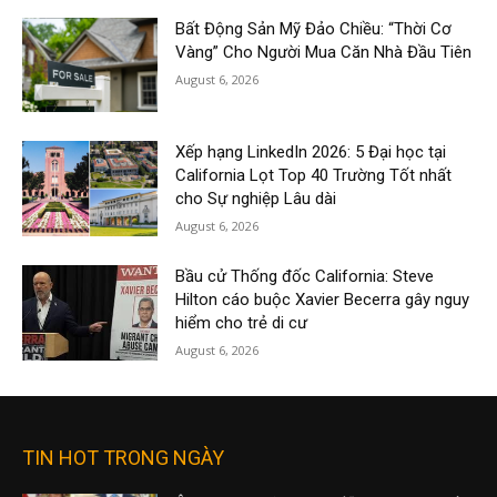
Bất Động Sản Mỹ Đảo Chiều: “Thời Cơ
Vàng” Cho Người Mua Căn Nhà Đầu Tiên
August 6, 2026
Xếp hạng LinkedIn 2026: 5 Đại học tại
California Lọt Top 40 Trường Tốt nhất
cho Sự nghiệp Lâu dài
August 6, 2026
Bầu cử Thống đốc California: Steve
Hilton cáo buộc Xavier Becerra gây nguy
hiểm cho trẻ di cư
August 6, 2026
TIN HOT TRONG NGÀY