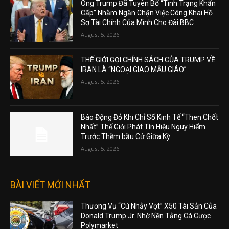
Ông Trump Đã Tuyên Bố “Tình Trạng Khẩn
Cấp” Nhằm Ngăn Chặn Việc Công Khai Hồ
Sơ Tài Chính Của Mình Cho Đài BBC
August 5, 2026
THẾ GIỚI GỌI CHÍNH SÁCH CỦA TRUMP VỀ
IRAN LÀ “NGOẠI GIAO MẪU GIÁO”
August 5, 2026
Báo Động Đỏ Khi Chỉ Số Kinh Tế “Then Chốt
Nhất” Thế Giới Phát Tín Hiệu Nguy Hiểm
Trước Thềm bầu Cử Giữa Kỳ
August 5, 2026
BÀI VIẾT MỚI NHẤT
Thương Vụ “Cú Nhảy Vọt” X50 Tài Sản Của
Donald Trump Jr. Nhờ Nền Tảng Cá Cược
Polymarket