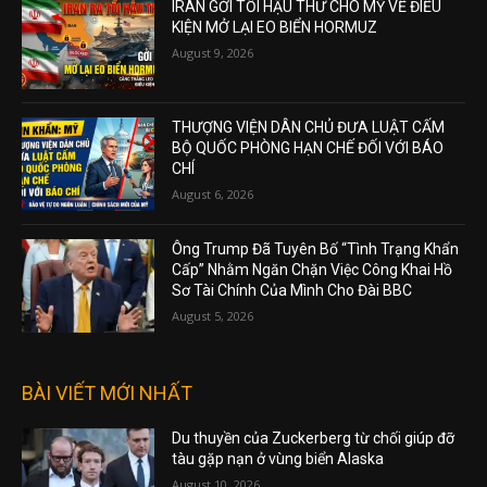
IRAN GỞI TỐI HẬU THƯ CHO MỸ VỀ ĐIỀU
KIỆN MỞ LẠI EO BIỂN HORMUZ
August 9, 2026
THƯỢNG VIỆN DÂN CHỦ ĐƯA LUẬT CẤM
BỘ QUỐC PHÒNG HẠN CHẾ ĐỐI VỚI BÁO
CHÍ
August 6, 2026
Ông Trump Đã Tuyên Bố “Tình Trạng Khẩn
Cấp” Nhằm Ngăn Chặn Việc Công Khai Hồ
Sơ Tài Chính Của Mình Cho Đài BBC
August 5, 2026
BÀI VIẾT MỚI NHẤT
Du thuyền của Zuckerberg từ chối giúp đỡ
tàu gặp nạn ở vùng biển Alaska
August 10, 2026