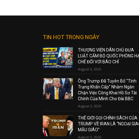
TIN HOT TRONG NGÀY
THƯỢNG VIỆN DÂN CHỦ ĐƯA
LUẬT CẤM BỘ QUỐC PHÒNG H
CHẾ ĐỐI VỚI BÁO CHÍ
August 6, 2026
Ông Trump Đã Tuyên Bố “Tình
Trạng Khẩn Cấp” Nhằm Ngăn
Chặn Việc Công Khai Hồ Sơ Tài
Chính Của Mình Cho Đài BBC
August 5, 2026
THẾ GIỚI GỌI CHÍNH SÁCH CỦA
TRUMP VỀ IRAN LÀ “NGOẠI GI
MẪU GIÁO”
August 5, 2026