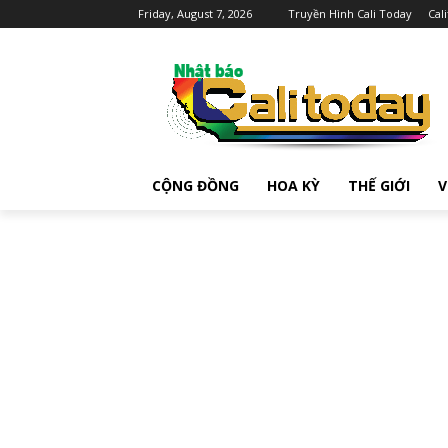
Friday, August 7, 2026
Truyền Hình Cali Today
Cal
CỘNG ĐỒNG
HOA KỲ
THẾ GIỚI
V