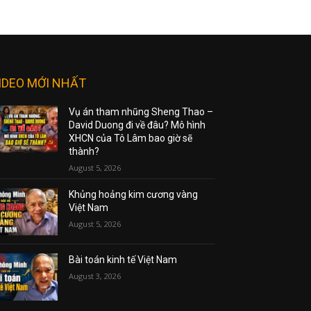
IDEO MỚI NHẤT
Vụ án tham nhũng Sheng Thao –
David Duong đi về đâu? Mô hình
XHCN của Tô Lâm bao giờ sẽ
thành?
August 5, 2026
Khủng hoảng kim cương vàng
Việt Nam
August 5, 2026
Bài toán kinh tế Việt Nam
August 3, 2026