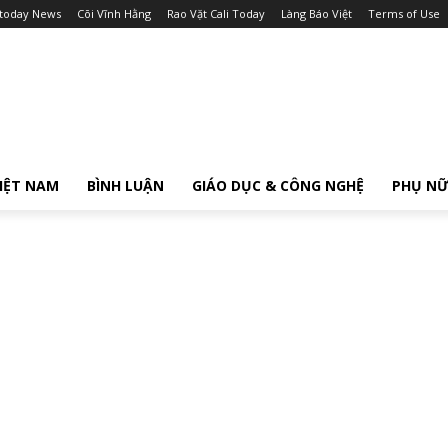
itoday News
Cõi Vĩnh Hằng
Rao Vặt Cali Today
Làng Báo Việt
Terms of Use
IỆT NAM
BÌNH LUẬN
GIÁO DỤC & CÔNG NGHỆ
PHỤ N