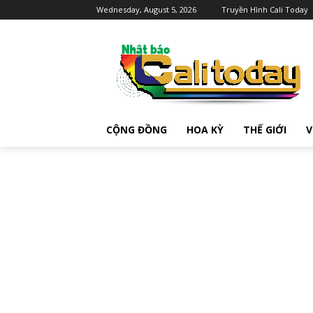
Wednesday, August 5, 2026
Truyền Hình Cali Today
CỘNG ĐỒNG
HOA KỲ
THẾ GIỚI
V