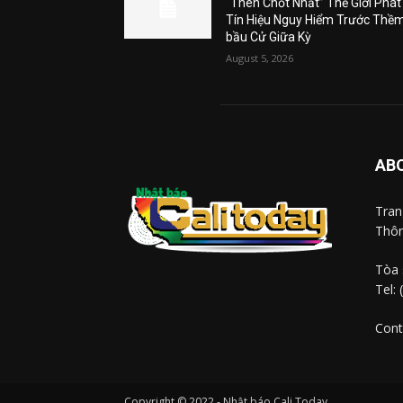
“Then Chốt Nhất” Thế Giới Phát
Tín Hiệu Nguy Hiểm Trước Thề
bầu Cử Giữa Kỳ
August 5, 2026
AB
Tra
Thôn
Tòa 
Tel:
Cont
Copyright © 2022 - Nhật báo Cali Today