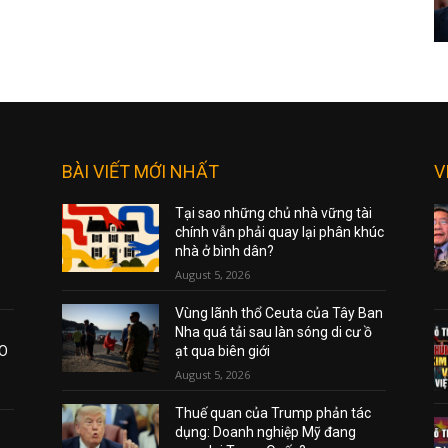
BÀI VIẾT MỚI NHẤT
V
Tại sao những chủ nhà vững tài
chính vẫn phải quay lại phân khúc
nhà ở bình dân?
August 5, 2026
Vùng lãnh thổ Ceuta của Tây Ban
Nha quá tải sau làn sóng di cư ồ
AO
ạt qua biên giới
August 5, 2026
Thuế quan của Trump phản tác
dụng: Doanh nghiệp Mỹ đang