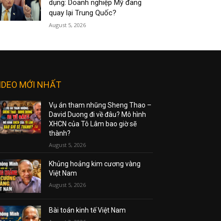
dụng: Doanh nghiệp Mỹ đang
quay lại Trung Quốc?
August 5, 2026
IDEO MỚI NHẤT
Vụ án tham nhũng Sheng Thao –
David Duong đi về đâu? Mô hình
XHCN của Tô Lâm bao giờ sẽ
thành?
August 5, 2026
Khủng hoảng kim cương vàng
Việt Nam
August 5, 2026
Bài toán kinh tế Việt Nam