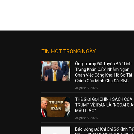
TIN HOT TRONG NGÀY
Ông Trump Đã Tuyên Bố “Tình
Trạng Khẩn Cấp” Nhằm Ngăn
Chặn Việc Công Khai Hồ Sơ Tài
Chính Của Mình Cho Đài BBC
August 5, 2026
THẾ GIỚI GỌI CHÍNH SÁCH CỦA
TRUMP VỀ IRAN LÀ “NGOẠI GI
MẪU GIÁO”
August 5, 2026
Báo Động Đỏ Khi Chỉ Số Kinh Tế