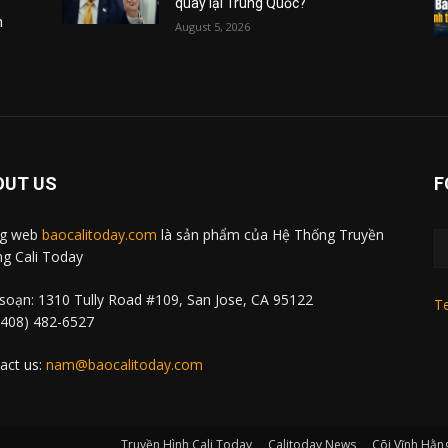
quay lại Trung Quốc?
m
August 5, 2026
OUT US
F
ng web
baocalitoday.com
là sản phẩm của Hệ Thống Truyền
g Cali Today
soạn: 1310 Tully Road #109, San Jose, CA 95122
Te
 (408) 482-6527
act us:
nam@baocalitoday.com
Truyền Hình Cali Today
Calitoday News
Cõi Vĩnh Hằn