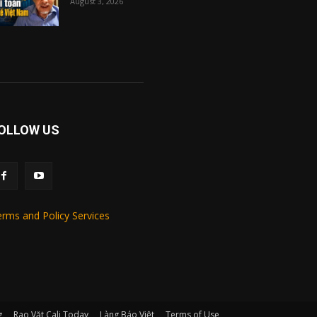
August 3, 2026
OLLOW US
rms and Policy Services
g
Rao Vặt Cali Today
Làng Báo Việt
Terms of Use