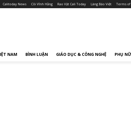
Calitoday News
Cõi Vĩnh Hằng
Rao Vặt Cali Today
Làng Báo Việt
Terms of
IỆT NAM
BÌNH LUẬN
GIÁO DỤC & CÔNG NGHỆ
PHỤ N