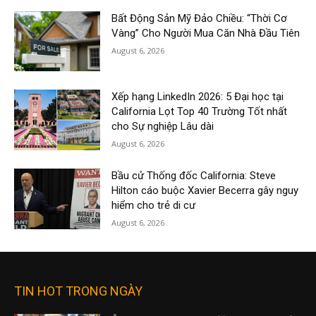
Bất Động Sản Mỹ Đảo Chiều: “Thời Cơ
Vàng” Cho Người Mua Căn Nhà Đầu Tiên
August 6, 2026
Xếp hạng LinkedIn 2026: 5 Đại học tại
California Lọt Top 40 Trường Tốt nhất
cho Sự nghiệp Lâu dài
August 6, 2026
Bầu cử Thống đốc California: Steve
Hilton cáo buộc Xavier Becerra gây nguy
hiểm cho trẻ di cư
August 6, 2026
TIN HOT TRONG NGÀY