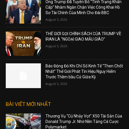
Ông Trump Đã Tuyên Bố “Tình Trạng Khẩn
Cấp” Nhằm Ngăn Chặn Việc Công Khai Hồ
Sơ Tài Chính Của Mình Cho Đài BBC
August 5, 2026
THẾ GIỚI GỌI CHÍNH SÁCH CỦA TRUMP VỀ
IRAN LÀ “NGOẠI GIAO MẪU GIÁO”
August 5, 2026
Báo Động Đỏ Khi Chỉ Số Kinh Tế “Then Chốt
Nhất” Thế Giới Phát Tín Hiệu Nguy Hiểm
Trước Thềm bầu Cử Giữa Kỳ
August 5, 2026
BÀI VIẾT MỚI NHẤT
Thương Vụ “Cú Nhảy Vọt” X50 Tài Sản Của
Donald Trump Jr. Nhờ Nền Tảng Cá Cược
Polymarket