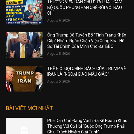
THƯỢNG VIỆN DÂN CHỦ ĐƯA LUẬT CẤM
BỘ QUỐC PHÒNG HẠN CHẾ ĐỐI VỚI BÁO
CHÍ
August 6, 2026
Ông Trump Đã Tuyên Bố “Tình Trạng Khẩn
Cấp” Nhằm Ngăn Chặn Việc Công Khai Hồ
Sơ Tài Chính Của Mình Cho Đài BBC
August 5, 2026
THẾ GIỚI GỌI CHÍNH SÁCH CỦA TRUMP VỀ
IRAN LÀ “NGOẠI GIAO MẪU GIÁO”
August 5, 2026
BÀI VIẾT MỚI NHẤT
Phe Dân Chủ Đang Vạch Ra Kế Hoạch Khác
Thường Với Cơ Hội “Buộc Ông Trump Phải
Chịu Trách Nhiệm Giải Trình”.