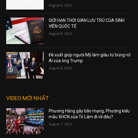
August 8, 2026
GIỚI HẠN THỜI GIAN LƯU TRÚ CỦA SINH
VIÊN QUỐC TẾ
August 8, 2026
Đề xuất giúp người Mỹ làm giàu từ bùng nổ
AI của ông Trump
August 8, 2026
VIDEO MỚI NHẤT
Phương Hằng gây bão mạng, Phường kiểu
mẫu XHCN của Tô Lâm đi về đâu?
August 7, 2026