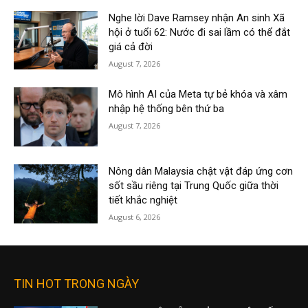
Nghe lời Dave Ramsey nhận An sinh Xã
hội ở tuổi 62: Nước đi sai lầm có thể đắt
giá cả đời
August 7, 2026
Mô hình AI của Meta tự bẻ khóa và xâm
nhập hệ thống bên thứ ba
August 7, 2026
Nông dân Malaysia chật vật đáp ứng cơn
sốt sầu riêng tại Trung Quốc giữa thời
tiết khắc nghiệt
August 6, 2026
TIN HOT TRONG NGÀY