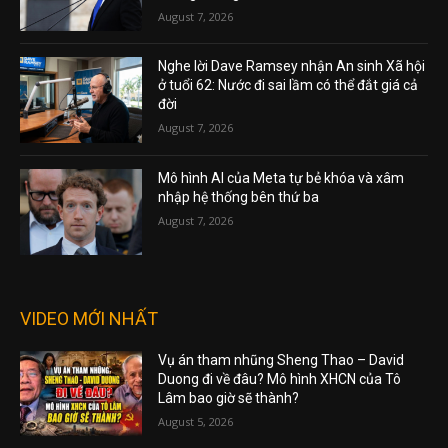
August 7, 2026
Nghe lời Dave Ramsey nhận An sinh Xã hội
ở tuổi 62: Nước đi sai lầm có thể đắt giá cả
đời
August 7, 2026
Mô hình AI của Meta tự bẻ khóa và xâm
nhập hệ thống bên thứ ba
August 7, 2026
VIDEO MỚI NHẤT
Vụ án tham nhũng Sheng Thao – David
Duong đi về đâu? Mô hình XHCN của Tô
Lâm bao giờ sẽ thành?
August 5, 2026