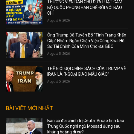
THƯỢNG VIỆN DÂN CHỦ ĐƯA LUẬT CẤM
BỘ QUỐC PHÒNG HẠN CHẾ ĐỐI VỚI BÁO
CHÍ
August 6, 2026
Ông Trump Đã Tuyên Bố “Tình Trạng Khẩn
Cấp” Nhằm Ngăn Chặn Việc Công Khai Hồ
Sơ Tài Chính Của Mình Cho Đài BBC
August 5, 2026
THẾ GIỚI GỌI CHÍNH SÁCH CỦA TRUMP VỀ
IRAN LÀ “NGOẠI GIAO MẪU GIÁO”
August 5, 2026
BÀI VIẾT MỚI NHẤT
Bàn cờ địa chính trị Ceuta: Vì sao tình báo
Trung Quốc nghi ngờ Mossad đứng sau
khủng hoảng di cư?